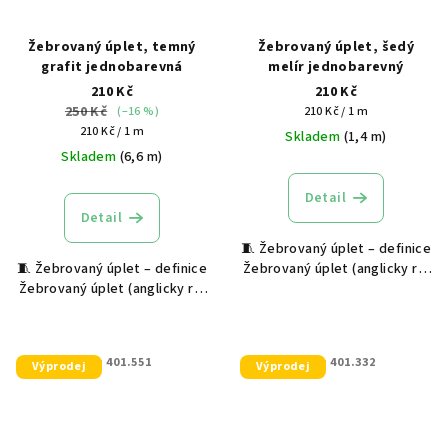
Žebrovaný úplet, temný
Žebrovaný úplet, šedý
grafit jednobarevná
melír jednobarevný
210 Kč
210 Kč
250 Kč
Měrná
(–16 %)
210 Kč / 1 m
Měrná
cena:
210 Kč / 1 m
Skladem
(1,4 m)
cena:
Skladem
(6,6 m)
Detail
Detail
🧵 Žebrovaný úplet – definice
🧵 Žebrovaný úplet – definice
Žebrovaný úplet (anglicky rib
Žebrovaný úplet (anglicky rib
knit) je pružný textilní
knit) je pružný textilní
materiál s výraznou svislou
materiál s výraznou svislou
strukturou, která vzniká
strukturou, která vzniká
střídáním lícních a rubových
KÓD:
401.551
KÓD:
401.332
Výprodej
Výprodej
střídáním lícních a rubových
ok na...
ok na...