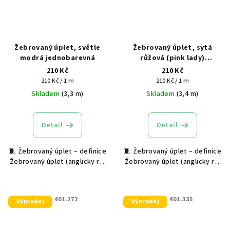
Žebrovaný úplet, světle
Žebrovaný úplet, sytá
modrá jednobarevná
růžová (pink lady)
jednobarevná
210 Kč
210 Kč
Měrná
Měrná
210 Kč / 1 m
210 Kč / 1 m
cena:
cena:
Skladem
(3,3 m)
Skladem
(3,4 m)
Detail
Detail
🧵 Žebrovaný úplet – definice
🧵 Žebrovaný úplet – definice
Žebrovaný úplet (anglicky rib
Žebrovaný úplet (anglicky rib
knit) je pružný textilní
knit) je pružný textilní
materiál s výraznou svislou
materiál s výraznou svislou
strukturou, která vzniká
strukturou, která vzniká
KÓD:
401.272
KÓD:
401.335
Výprodej
Výprodej
střídáním lícních a rubových
střídáním lícních a rubových
ok na...
ok na...