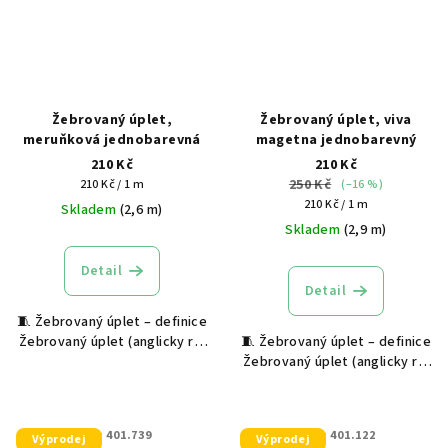
Žebrovaný úplet,
Žebrovaný úplet, viva
meruňková jednobarevná
magetna jednobarevný
210 Kč
210 Kč
Měrná
250 Kč
210 Kč / 1 m
(–16 %)
cena:
Měrná
210 Kč / 1 m
Skladem
(2,6 m)
cena:
Skladem
(2,9 m)
Detail
Detail
🧵 Žebrovaný úplet – definice
Žebrovaný úplet (anglicky rib
🧵 Žebrovaný úplet – definice
knit) je pružný textilní
Žebrovaný úplet (anglicky rib
materiál s výraznou svislou
knit) je pružný textilní
strukturou, která vzniká
materiál s výraznou svislou
střídáním lícních a rubových
strukturou, která vzniká
KÓD:
401.739
KÓD:
401.122
Výprodej
Výprodej
ok na...
střídáním lícních a rubových