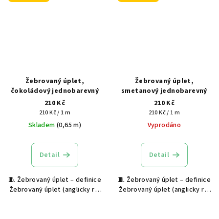
ok na...
Žebrovaný úplet,
Žebrovaný úplet,
čokoládový jednobarevný
smetanový jednobarevný
210 Kč
210 Kč
Měrná
Měrná
210 Kč / 1 m
210 Kč / 1 m
cena:
cena:
Skladem
(0,65 m)
Vyprodáno
Detail
Detail
🧵 Žebrovaný úplet – definice
🧵 Žebrovaný úplet – definice
Žebrovaný úplet (anglicky rib
Žebrovaný úplet (anglicky rib
knit) je pružný textilní
knit) je pružný textilní
materiál s výraznou svislou
materiál s výraznou svislou
strukturou, která vzniká
strukturou, která vzniká