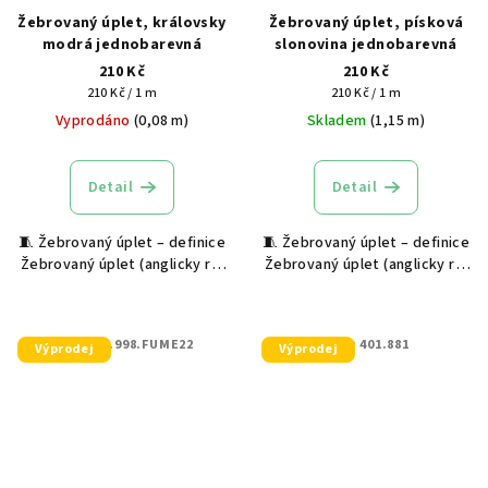
Žebrovaný úplet, královsky
Žebrovaný úplet, písková
modrá jednobarevná
slonovina jednobarevná
210 Kč
210 Kč
Měrná
Měrná
210 Kč / 1 m
210 Kč / 1 m
cena:
cena:
Vyprodáno
(0,08 m)
Skladem
(1,15 m)
Detail
Detail
🧵 Žebrovaný úplet – definice
🧵 Žebrovaný úplet – definice
Žebrovaný úplet (anglicky rib
Žebrovaný úplet (anglicky rib
knit) je pružný textilní
knit) je pružný textilní
materiál s výraznou svislou
materiál s výraznou svislou
strukturou, která vzniká
strukturou, která vzniká
KÓD:
401.998.FUME22
KÓD:
401.881
Výprodej
Výprodej
střídáním lícních a rubových
střídáním lícních a rubových
ok na...
ok na...