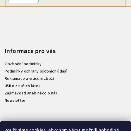
i
Z
s
á
u
p
a
t
Informace pro vás
í
Obchodní podmínky
Podmínky ochrany osobních údajů
Reklamace a vrácení zboží
Ušito z našich látek
Zajímavosti aneb něco o nás
Newsletter
Kontakt
Používáme cookies, abychom Vám umožnili pohodlné