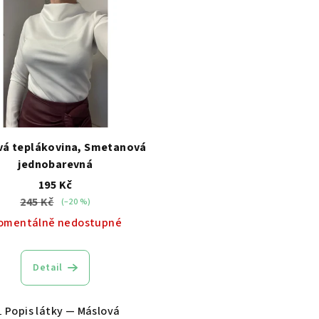
vá teplákovina, Smetanová
jednobarevná
195 Kč
245 Kč
(–20 %)
omentálně nedostupné
Detail
 Popis látky — Máslová