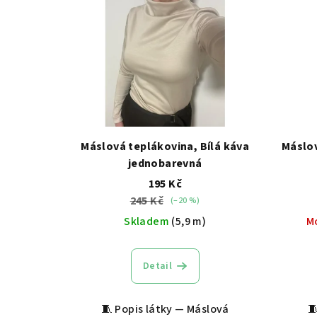
ý
p
p
r
i
o
s
d
p
u
r
k
Máslová teplákovina, Bílá káva
Máslo
o
jednobarevná
t
195 Kč
d
ů
245 Kč
(–20 %)
u
Skladem
(5,9 m)
M
k
Detail
t
ů
🧵 Popis látky — Máslová
