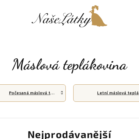
Máslová teplákovina
Počesaná máslová teplákovina
L
Nejprodávanější