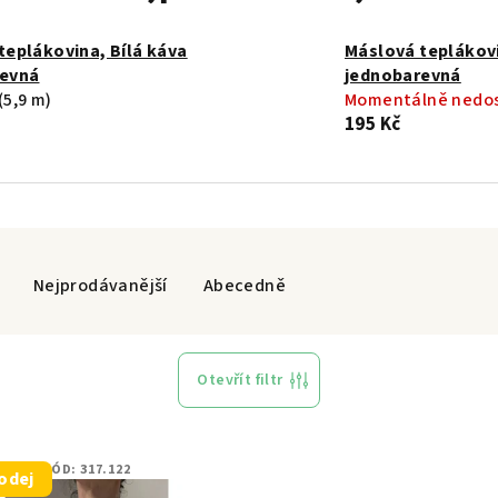
teplákovina, Bílá káva
Máslová teplákov
revná
jednobarevná
(5,9 m)
Momentálně nedo
195 Kč
Nejprodávanější
Abecedně
Otevřít filtr
KÓD:
317.122
odej