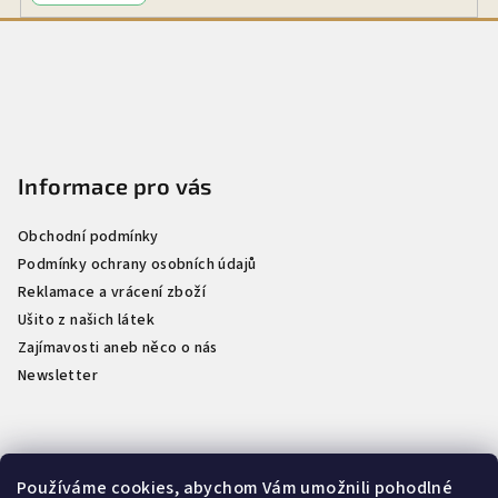
Z
á
p
a
t
Informace pro vás
í
Obchodní podmínky
Podmínky ochrany osobních údajů
Reklamace a vrácení zboží
Ušito z našich látek
Zajímavosti aneb něco o nás
Newsletter
Kontakt
Používáme cookies, abychom Vám umožnili pohodlné