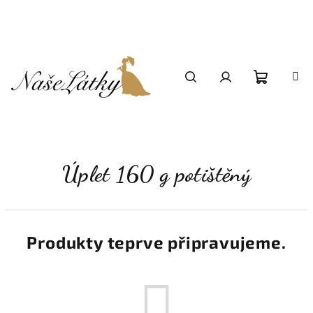
Přejít
na
obsah
Nákupní
Hledat
Přihlášení
košík
Úplet 160 g potištěný
Produkty teprve připravujeme.