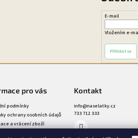
E-mail
Vložením e-mai
Přihlásit se
rmace pro vás
Kontakt
ní podmínky
info
@
naselatky.cz
733 712 333
ky ochrany osobních údajů
ace a vrácení zboží
 našich látek