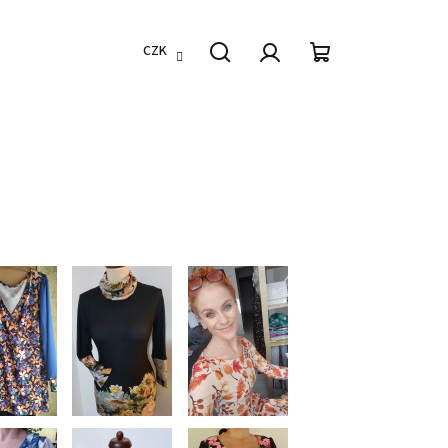
CZK
Hledat
Přihlášení
Nákupní
košík