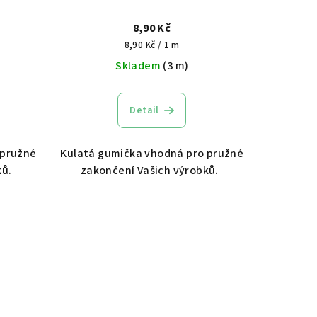
8,90 Kč
Měrná
8,90 Kč / 1 m
cena:
Skladem
(3 m)
Detail
 pružné
Kulatá gumička vhodná pro pružné
ků.
zakončení Vašich výrobků.