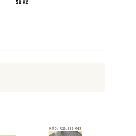
59 Kč
KÓD:
R25.885.043