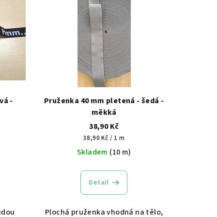
vá -
Pruženka 40 mm pletená - šedá -
měkká
38,90 Kč
Měrná
38,90 Kč / 1 m
cena:
Skladem
(10 m)
Detail
udou
Plochá pruženka vhodná na tělo,