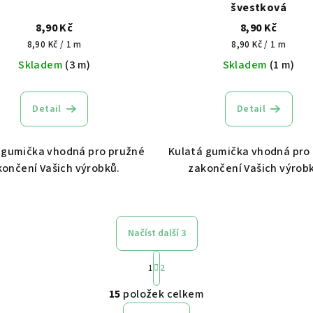
švestková
8,90 Kč
8,90 Kč
Měrná
Měrná
8,90 Kč / 1 m
8,90 Kč / 1 m
cena:
cena:
Skladem
(3 m)
Skladem
(1 m)
Detail
Detail
 gumička vhodná pro pružné
Kulatá gumička vhodná pro
končení Vašich výrobků.
zakončení Vašich výrob
Načíst další 3
S
1
2
t
O
r
15
položek celkem
v
á