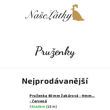
Pruženky
Nejprodávanější
Pruženka 40 mm žakárová - Hmm...
- červená
Skladem
(18 m)