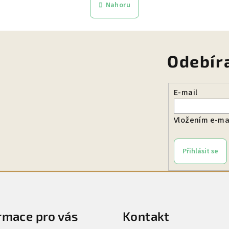
Nahoru
n
l
k
á
o
d
v
a
á
Odebír
c
n
í
í
E-mail
p
r
Vložením e-mai
v
k
y
Přihlásit se
v
ý
p
i
rmace pro vás
Kontakt
s