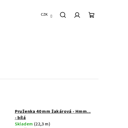
CZK
Hledat
Přihlášení
Nákupní
košík
Pruženka 40 mm žakárová - Hmm...
- bílá
Skladem
(22,3 m)