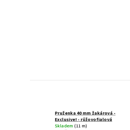
Přejít
na
obsah
Pruženka 40 mm žakárová -
Exclusive! - růžovofialová
Skladem
(11 m)