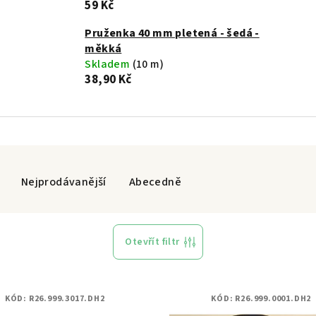
59 Kč
Pruženka 40 mm pletená - šedá -
měkká
Skladem
(10 m)
38,90 Kč
Nejprodávanější
Abecedně
Otevřít filtr
KÓD:
R26.999.3017.DH2
KÓD:
R26.999.0001.DH2