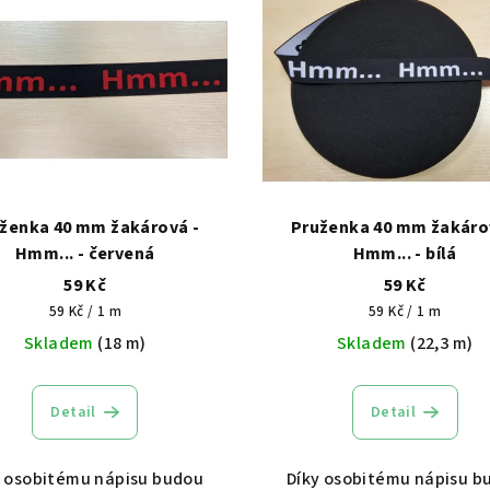
ženka 40 mm žakárová -
Pruženka 40 mm žakáro
Hmm... - červená
Hmm... - bílá
59 Kč
59 Kč
Měrná
Měrná
59 Kč / 1 m
59 Kč / 1 m
cena:
cena:
Skladem
(18 m)
Skladem
(22,3 m)
Detail
Detail
y osobitému nápisu budou
Díky osobitému nápisu b