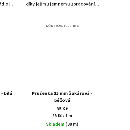
ádlo je
díky jejímu jemnému zpracování ji
ízké.
doporučujeme na spodní prádlo
 na
nebo sportovní tepláky, šortky.
 řešení
Vhodná ke kontaktu s kůží.
KÓD:
R26.1000.036
- bílá
Pruženka 35 mm žakárová -
béžová
35 Kč
Měrná
35 Kč / 1 m
cena:
Skladem
(38 m)