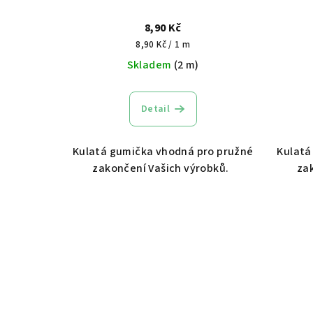
8,90 Kč
Měrná
8,90 Kč / 1 m
cena:
Skladem
(2 m)
Detail
Kulatá gumička vhodná pro pružné
Kulatá
zakončení Vašich výrobků.
za