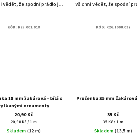
i vědět, že spodní prádlo je
všichni vědět, že spodní pr
 s láskou pro Vaše blízké.
šité s láskou pro Vaše bl
ochá pruženka určená na
Plochá pruženka určená
t s pokožkou, ideální řešení
kontakt s pokožkou, ideální
KÓD:
R25.001.018
KÓD:
R26.1000.037
pro spodní...
pro spodní prádlo.
ka 18 mm žakárová - bílá s
Pruženka 35 mm žakárová 
vytkanými ornamenty
20,90 Kč
35 Kč
Měrná
Měrná
20,90 Kč / 1 m
35 Kč / 1 m
cena:
cena:
Skladem
(12 m)
Skladem
(13,5 m)