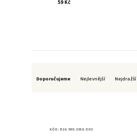
59 Kč
Ř
Doporučujeme
Nejlevnější
Nejdražší
a
z
e
n
V
í
KÓD:
R26.999.3058.DH3