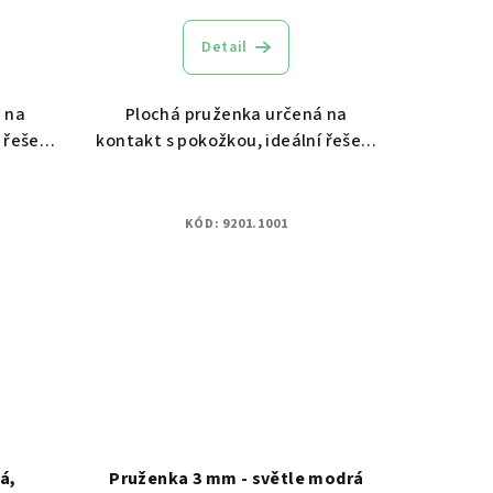
Detail
 na
Plochá pruženka určená na
 řešení
kontakt s pokožkou, ideální řešení
pro spodní prádlo.
KÓD:
9201.1001
á,
Pruženka 3 mm - světle modrá