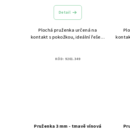
Detail
Plochá pruženka určená na
Pl
kontakt s pokožkou, ideální řešení
kontak
pro dámské spodní prádlo.
pro
KÓD:
9201.349
Pruženka 3 mm - tmavě vínová
Pr