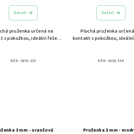
Detail
Detail
ochá pruženka určená na
Plochá pruženka určená
t s pokožkou, ideální řešení
kontakt s pokožkou, ideální
 dámské spodní prádlo.
pro spodní prádlo.
KÓD:
9201.215
KÓD:
9201.556
uženka 3 mm - oranžová
Pruženka 3 mm - modr