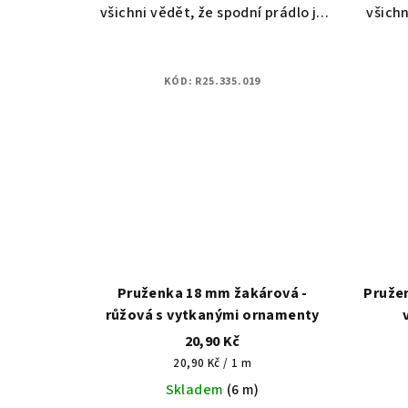
všichni vědět, že spodní prádlo je
všichn
šité s láskou pro Vaše blízké.
šité
Plochá pruženka určená na
Pl
kontakt s pokožkou, ideální řešení
kontak
KÓD:
R25.335.019
pro spodní...
Pruženka 18 mm žakárová -
Pružen
růžová s vytkanými ornamenty
20,90 Kč
Měrná
20,90 Kč / 1 m
cena:
Skladem
(6 m)