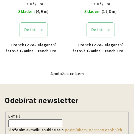
Měrná
Měrná
199 Kč / 1 m
199 Kč / 1 m
cena:
cena:
Skladem
(4,9 m)
Skladem
(11,8 m)
Detail
Detail
French Love– elegantní
French Love– elegantní
šatová tkanina French Crepe
šatová tkanina French Crepe
je elegantní tkanina s jemně
je elegantní tkanina s jemně
zrnitou strukturou a krásně
zrnitou strukturou a krásně
splývavým vzhledem. Na
splývavým vzhledem. Na
4
položek celkem
dotek je příjemně hladká,
dotek je příjemně hladká,
O
lehká a...
lehká a...
v
l
á
Odebírat newsletter
d
a
E-mail
c
í
Vložením e-mailu souhlasíte s
podmínkami ochrany osobních
p