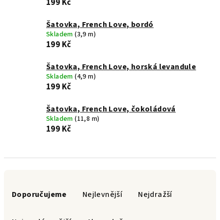
199 Kč
Šatovka, French Love, bordó
Skladem
(3,9 m)
199 Kč
Šatovka, French Love, horská levandule
Skladem
(4,9 m)
199 Kč
Šatovka, French Love, čokoládová
Skladem
(11,8 m)
199 Kč
Ř
a
Doporučujeme
Nejlevnější
Nejdražší
z