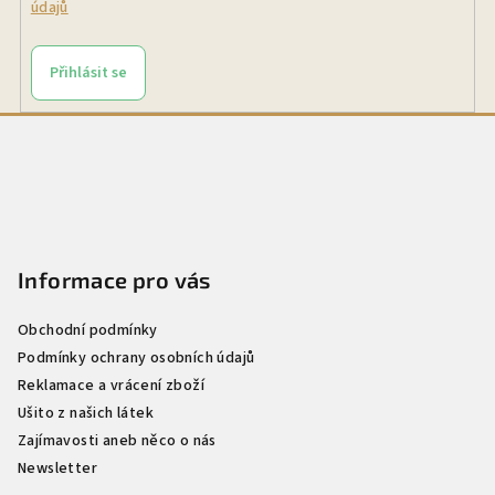
údajů
r
v
k
Přihlásit se
y
v
Z
ý
á
p
p
i
a
s
u
t
Informace pro vás
í
Obchodní podmínky
Podmínky ochrany osobních údajů
Reklamace a vrácení zboží
Ušito z našich látek
Zajímavosti aneb něco o nás
Newsletter