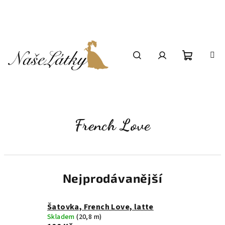
Přejít
na
obsah
Nákupní
Hledat
Přihlášení
košík
French Love
Nejprodávanější
Šatovka, French Love, latte
Skladem
(20,8 m)