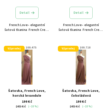
t
ů
Detail
Detail
French Love– elegantní
French Love– elegantní
šatová tkanina French Crepe
šatová tkanina French Crepe
je elegantní tkanina s jemně
je elegantní tkanina s jemně
zrnitou strukturou a krásně
zrnitou strukturou a krásně
splývavým vzhledem. Na
splývavým vzhledem. Na
KÓD:
100.475
KÓD:
100.718
Výprodej
Výprodej
dotek je příjemně hladká,
dotek je příjemně hladká,
lehká a...
lehká a...
Šatovka, French Love,
Šatovka, French Love,
horská levandule
čokoládová
199 Kč
199 Kč
245 Kč
245 Kč
(–18 %)
(–18 %)