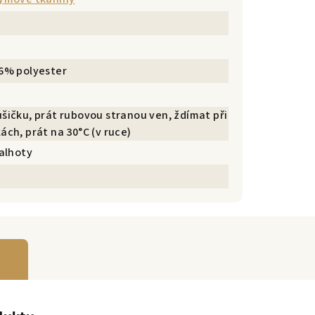
96% polyester
šičku, prát rubovou stranou ven, ždímat při
ách, prát na 30°C (v ruce)
kalhoty