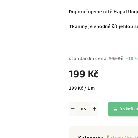
Doporučujeme nitě Hagal Unipo
Tkaniny je vhodné šít jehlou 
standardní cena:
245 Kč
–18 
199 Kč
Měrná
199 Kč / 1 m
cena:
−
+
Do košíku
Kategorie
:
Šatové / kos