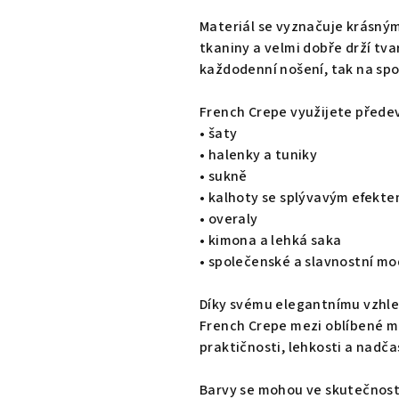
Materiál se vyznačuje krásným
tkaniny a velmi dobře drží tv
každodenní nošení, tak na spo
French Crepe využijete přede
• šaty
• halenky a tuniky
• sukně
• kalhoty se splývavým efekt
• overaly
• kimona a lehká saka
• společenské a slavnostní mo
Díky svému elegantnímu vzhle
French Crepe mezi oblíbené ma
praktičnosti, lehkosti a nadč
Barvy se mohou ve skutečnosti 