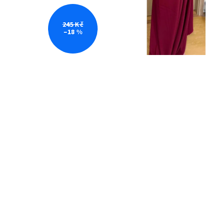
245 Kč
–18 %