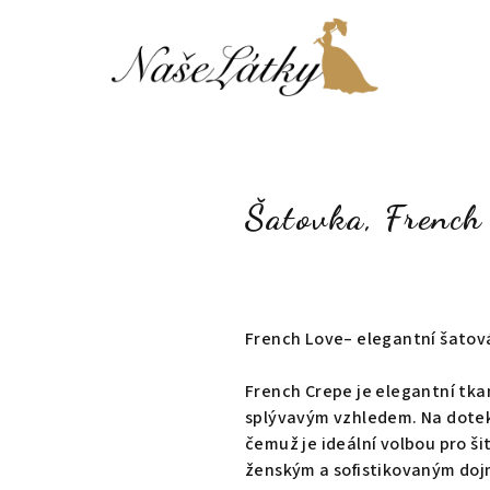
Šatovka, French
French Love– elegantní šatov
French Crepe je elegantní tka
splývavým vzhledem. Na dotek 
čemuž je ideální volbou pro š
ženským a sofistikovaným do