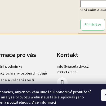
Vložením e-mai
Přihlásit se
rmace pro vás
Kontakt
ní podmínky
info
@
naselatky.cz
733 712 333
ky ochrany osobních údajů
ace a vrácení zboží
 našich látek
cookies, abychom Vám umožnili pohodlné prohlížení
vosti aneb něco o nás
 analýze provozu webu neustále zlepšovali jeho
tter
on a použitelnost.
Více informací