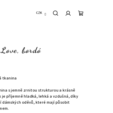
CZK
Hledat
Přihlášení
Nákupní
košík
 Love, bordó
á tkanina
nina s jemně zrnitou strukturou a krásně
je příjemně hladká, lehká a vzdušná, díky
ití dámských oděvů, které mají působit
jmem.