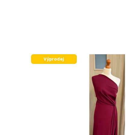
Přejít
na
obsah
Výprodej