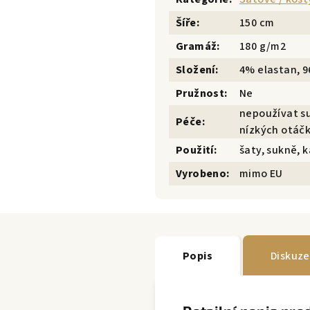
Šíře
:
150 cm
Gramáž
:
180 g/m2
Složení
:
4% elastan, 
Pružnost
:
Ne
nepoužívat su
Péče
:
nízkých otáčk
Použití
:
šaty, sukně, 
Vyrobeno
:
mimo EU
Popis
Diskuze