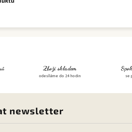
duktu
nů
Zboží skladem
Spok
odesíláme do 24 hodin
se 
at newsletter