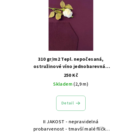
310 gr/m2 Tepl. nepočesaná,
ostružinové víno jednobarevná -
II. jakost
250 Kč
Skladem
(2,9 m)
Detail
II JAKOST - nepravidelná
probarvenost - tmavší malé flíčky