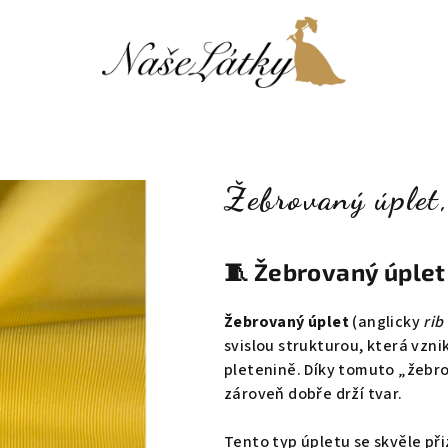
Žebrovaný úplet
🧵
Žebrovaný úplet 
Žebrovaný úplet
(anglicky
rib
svislou strukturou, která vzni
pletenině. Díky tomuto „žebro
zároveň dobře drží tvar.
Tento typ úpletu se skvěle př