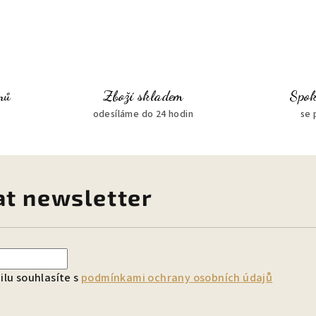
nů
Zboží skladem
Spok
odesíláme do 24 hodin
se 
at newsletter
lu souhlasíte s
podmínkami ochrany osobních údajů