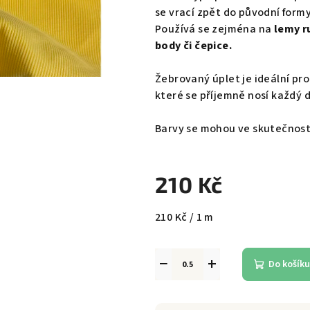
se vrací zpět do původní formy
Používá se zejména na
lemy ru
body či čepice.
Žebrovaný úplet je ideální pr
které se příjemně nosí každý 
Barvy se mohou ve skutečnosti 
210 Kč
Měrná
210 Kč / 1 m
cena:
−
+
Do košíku