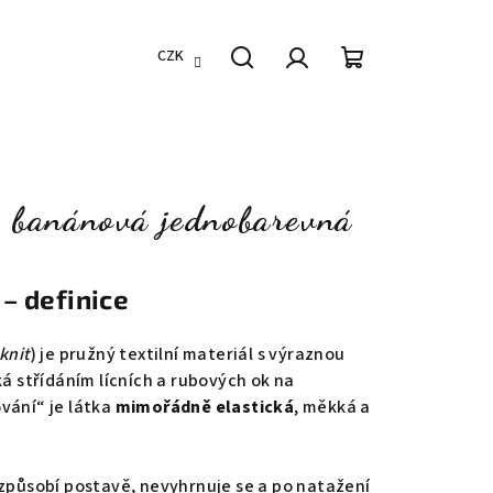
CZK
Hledat
Přihlášení
Nákupní
košík
, banánová jednobarevná
– definice
 knit
) je pružný textilní materiál s výraznou
ká střídáním lícních a rubových ok na
vání“ je látka
mimořádně elastická
, měkká a
izpůsobí postavě, nevyhrnuje se a po natažení