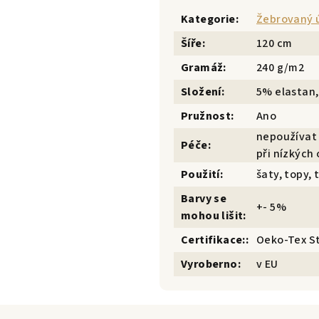
Kategorie
:
Žebrovaný 
Šíře
:
120 cm
Gramáž
:
240 g/m2
Složení
:
5% elastan,
Pružnost
:
Ano
nepoužívat 
Péče
:
při nízkých 
Použití
:
šaty, topy, 
Barvy se
+- 5%
mohou lišit
:
Certifikace:
:
Oeko-Tex S
Vyroberno
:
v EU