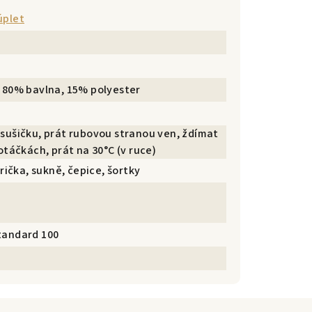
úplet
 80% bavlna, 15% polyester
sušičku, prát rubovou stranou ven, ždímat
otáčkách, prát na 30°C (v ruce)
trička, sukně, čepice, šortky
tandard 100