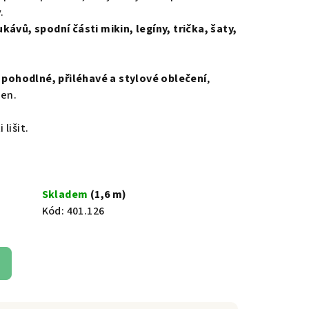
.
kávů, spodní části mikin, legíny, trička, šaty,
o
pohodlné, přiléhavé a stylové oblečení
,
den.
lišit.
Skladem
(1,6 m)
Kód:
401.126