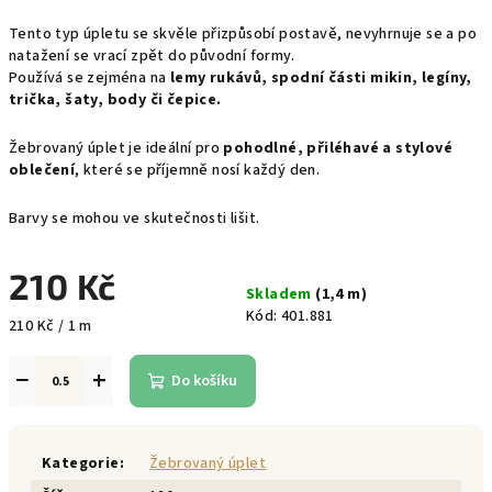
Tento typ úpletu se skvěle přizpůsobí postavě, nevyhrnuje se a po
natažení se vrací zpět do původní formy.
Používá se zejména na
lemy rukávů, spodní části mikin, legíny,
trička, šaty, body či čepice.
Žebrovaný úplet je ideální pro
pohodlné, přiléhavé a stylové
oblečení
, které se příjemně nosí každý den.
Barvy se mohou ve skutečnosti lišit.
210 Kč
Skladem
(1,4 m)
Kód:
401.881
Měrná
210 Kč / 1 m
cena:
−
+
Do košíku
Kategorie
:
Žebrovaný úplet