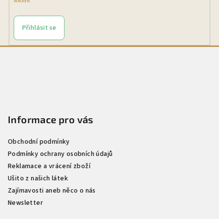
Přihlásit se
Z
á
p
a
t
Informace pro vás
í
Obchodní podmínky
Podmínky ochrany osobních údajů
Reklamace a vrácení zboží
Ušito z našich látek
Zajímavosti aneb něco o nás
Newsletter