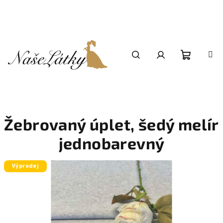
Přejít
na
obsah
Nákupní
Hledat
Přihlášení
košík
Žebrovaný úplet, šedý melír
jednobarevný
Výprodej