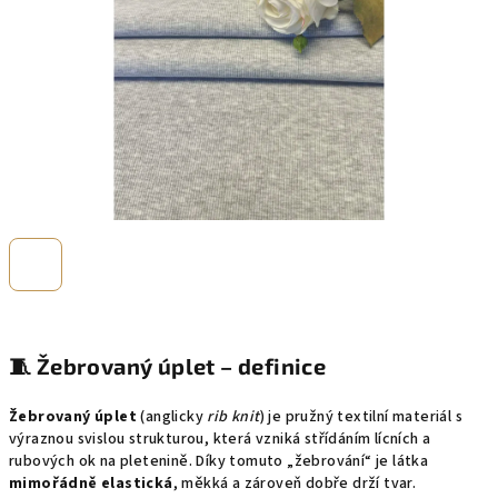
🧵
Žebrovaný úplet – definice
Žebrovaný úplet
(anglicky
rib knit
) je pružný textilní materiál s
výraznou svislou strukturou, která vzniká střídáním lícních a
rubových ok na pletenině. Díky tomuto „žebrování“ je látka
mimořádně elastická
, měkká a zároveň dobře drží tvar.