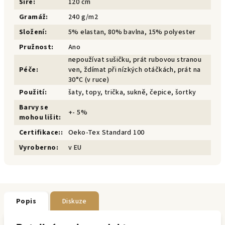
Šíře
:
120 cm
Gramáž
:
240 g/m2
Složení
:
5% elastan, 80% bavlna, 15% polyester
Pružnost
:
Ano
nepoužívat sušičku, prát rubovou stranou
Péče
:
ven, ždímat při nízkých otáčkách, prát na
30°C (v ruce)
Použití
:
šaty, topy, trička, sukně, čepice, šortky
Barvy se
+- 5%
mohou lišit
:
Certifikace:
:
Oeko-Tex Standard 100
Vyroberno
:
v EU
Popis
Diskuze