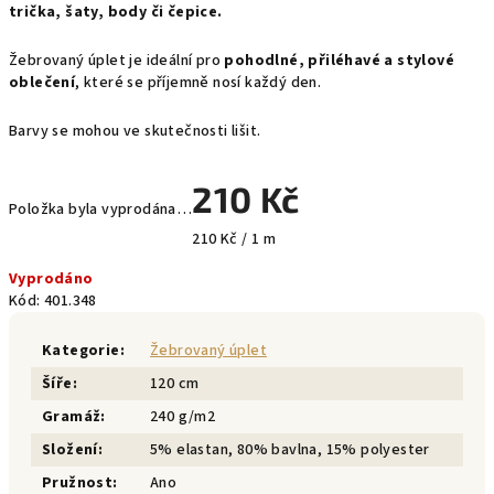
trička, šaty, body či čepice.
Žebrovaný úplet je ideální pro
pohodlné, přiléhavé a stylové
oblečení
, které se příjemně nosí každý den.
Barvy se mohou ve skutečnosti lišit.
210 Kč
Položka byla vyprodána…
Měrná
210 Kč / 1 m
cena:
Vyprodáno
Kód:
401.348
Kategorie
:
Žebrovaný úplet
Šíře
:
120 cm
Gramáž
:
240 g/m2
Složení
:
5% elastan, 80% bavlna, 15% polyester
Pružnost
:
Ano