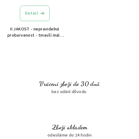
Detail
II JAKOST - nepravidelná
probarvenost - tmavší malé
flíčky Nepočesaná
teplákovina – příjemný základ
pro každodenní šití
Nepočesaná teplákovina patří
mezi stálice, po kterých...
Vrácení zboží do 30 dnů
bez udání důvodu
Zboží skladem
odesíláme do 24 hodin