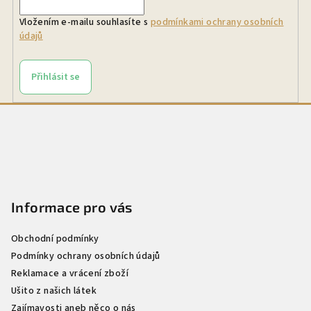
Vložením e-mailu souhlasíte s
podmínkami ochrany osobních
údajů
Přihlásit se
Z
á
p
a
t
Informace pro vás
í
Obchodní podmínky
Podmínky ochrany osobních údajů
Reklamace a vrácení zboží
Ušito z našich látek
Zajímavosti aneb něco o nás