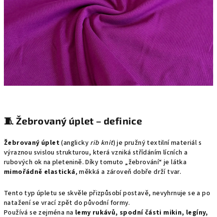
🧵
Žebrovaný úplet – definice
Žebrovaný úplet
(anglicky
rib knit
) je pružný textilní materiál s
výraznou svislou strukturou, která vzniká střídáním lícních a
rubových ok na pletenině. Díky tomuto „žebrování“ je látka
mimořádně elastická
, měkká a zároveň dobře drží tvar.
Tento typ úpletu se skvěle přizpůsobí postavě, nevyhrnuje se a po
natažení se vrací zpět do původní formy.
Používá se zejména na
lemy rukávů, spodní části mikin, legíny,