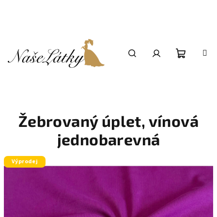
Přejít
na
obsah
Nákupní
Hledat
Přihlášení
košík
Žebrovaný úplet, vínová
jednobarevná
Výprodej