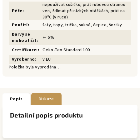
nepoužívat sušičku, prát rubovou stranou
Péče
:
ven, ždímat při nízkých otáčkách, prát na
30°C (v ruce)
Použití
:
šaty, topy, trička, sukně, čepice, šortky
Barvy se
+- 5%
mohou lišit
:
Certifikace:
:
Oeko-Tex Standard 100
Vyroberno
:
v EU
Položka byla vyprodána…
Popis
Diskuze
Detailní popis produktu