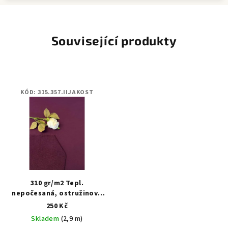
Související produkty
KÓD:
315.357.IIJAKOST
310 gr/m2 Tepl.
nepočesaná, ostružinové
víno jednobarevná - II.
250 Kč
jakost
Skladem
(2,9 m)