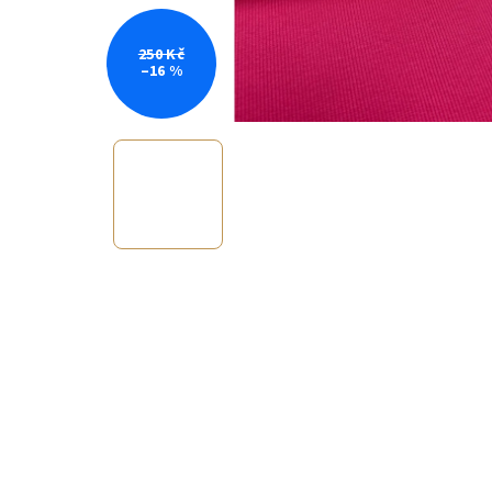
250 Kč
–16 %