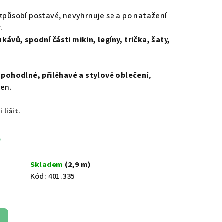
izpůsobí postavě, nevyhrnuje se a po natažení
.
kávů, spodní části mikin, legíny, trička, šaty,
o
pohodlné, přiléhavé a stylové oblečení
,
den.
lišit.
%
Skladem
(2,9 m)
Kód:
401.335