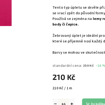
Tento typ úpletu se skvěle př
se vrací zpět do původní formy
Používá se zejména na
lemy ru
body či čepice.
Žebrovaný úplet je ideální pr
které se příjemně nosí každý 
Barvy se mohou ve skutečnosti 
standardní cena:
250 Kč
–16 
210 Kč
Měrná
210 Kč / 1 m
cena:
−
+
Do košíku