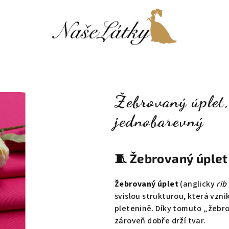
Žebrovaný úplet
jednobarevný
🧵
Žebrovaný úplet 
Žebrovaný úplet
(anglicky
rib
svislou strukturou, která vzni
pletenině. Díky tomuto „žebro
zároveň dobře drží tvar.