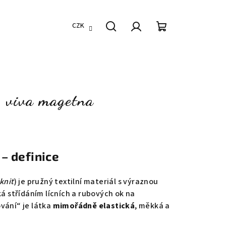
CZK
Hledat
Přihlášení
Nákupní
košík
, viva magetna
– definice
 knit
) je pružný textilní materiál s výraznou
ká střídáním lícních a rubových ok na
vání“ je látka
mimořádně elastická
, měkká a