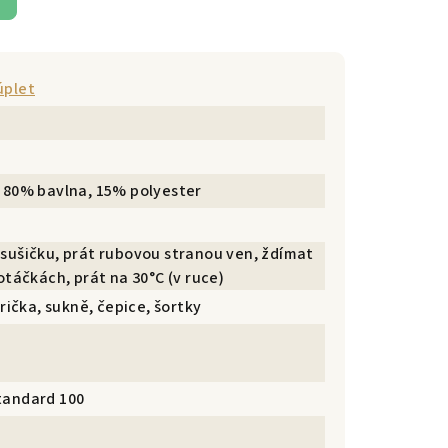
úplet
 80% bavlna, 15% polyester
sušičku, prát rubovou stranou ven, ždímat
otáčkách, prát na 30°C (v ruce)
trička, sukně, čepice, šortky
tandard 100