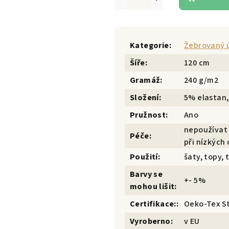
Kategorie
:
Žebrovaný 
Šíře
:
120 cm
Gramáž
:
240 g/m2
Složení
:
5% elastan,
Pružnost
:
Ano
nepoužívat 
Péče
:
při nízkých 
Použití
:
šaty, topy, 
Barvy se
+- 5%
mohou lišit
:
Certifikace:
:
Oeko-Tex S
Vyroberno
:
v EU