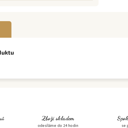
duktu
nů
Zboží skladem
Spok
odesíláme do 24 hodin
se 