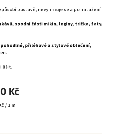
izpůsobí postavě, nevyhrnuje se a po natažení
.
kávů, spodní části mikin, legíny, trička, šaty,
o
pohodlné, přiléhavé a stylové oblečení
,
den.
lišit.
0 Kč
ná
Kč / 1 m
: