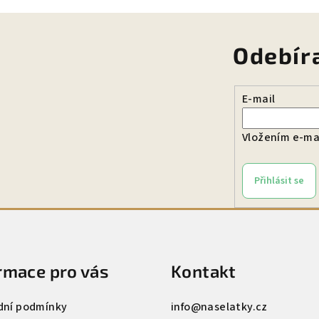
Odebír
E-mail
Vložením e-mai
Přihlásit se
rmace pro vás
Kontakt
ní podmínky
info
@
naselatky.cz