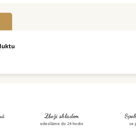
duktu
nů
Zboží skladem
Spok
odesíláme do 24 hodin
se 