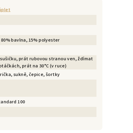
úplet
 80% bavlna, 15% polyester
sušičku, prát rubovou stranou ven, ždímat
otáčkách, prát na 30°C (v ruce)
trička, sukně, čepice, šortky
tandard 100