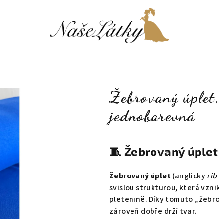
Žebrovaný úplet
jednobarevná
🧵
Žebrovaný úplet 
Žebrovaný úplet
(anglicky
rib
svislou strukturou, která vzni
pletenině. Díky tomuto „žebro
zároveň dobře drží tvar.