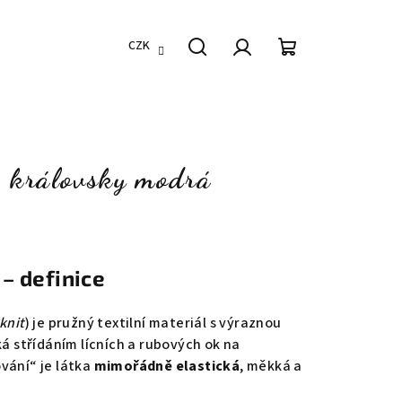
CZK
Hledat
Přihlášení
Nákupní
košík
, královsky modrá
– definice
 knit
) je pružný textilní materiál s výraznou
ká střídáním lícních a rubových ok na
vání“ je látka
mimořádně elastická
, měkká a