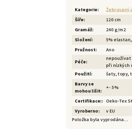
Kategorie
:
Žebrovaný 
Šíře
:
120 cm
Gramáž
:
240 g/m2
Složení
:
5% elastan,
Pružnost
:
Ano
nepoužívat 
Péče
:
při nízkých 
Použití
:
šaty, topy, 
Barvy se
+- 5%
mohou lišit
:
Certifikace:
:
Oeko-Tex S
Vyroberno
:
v EU
Položka byla vyprodána…