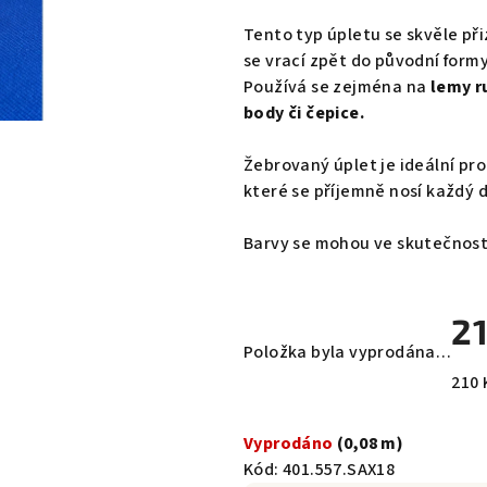
Tento typ úpletu se skvěle př
se vrací zpět do původní formy
Používá se zejména na
lemy ru
body či čepice.
Žebrovaný úplet je ideální pr
které se příjemně nosí každý 
Barvy se mohou ve skutečnosti 
21
Položka byla vyprodána…
Měr
210 
cena
Vyprodáno
(0,08 m)
Kód:
401.557.SAX18