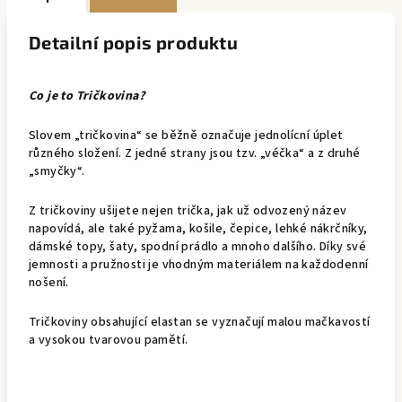
Detailní popis produktu
Co je to Tričkovina?
Slovem „tričkovina“ se běžně označuje jednolícní úplet
různého složení. Z jedné strany jsou tzv. „véčka“ a z druhé
„smyčky“.
Z tričkoviny ušijete nejen trička, jak už odvozený název
napovídá, ale také pyžama, košile, čepice, lehké nákrčníky,
dámské topy, šaty, spodní prádlo a mnoho dalšího. Díky své
jemnosti a pružnosti je vhodným materiálem na každodenní
nošení.
Tričkoviny obsahující elastan se vyznačují malou mačkavostí
a vysokou tvarovou pamětí.