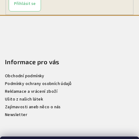
Přihlásit se
Z
á
p
a
t
Informace pro vás
í
Obchodní podmínky
Podmínky ochrany osobních údajů
Reklamace a vrácení zboží
Ušito z našich látek
Zajímavosti aneb něco o nás
Newsletter