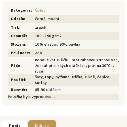
Kategorie
:
Úplet
Odstín
:
černá, modrá
Tisk
:
žralok
Gramáž
:
180 - 190 g/m2
Složení
:
10% elastan, 90% bavlna
Pružnost
:
Ano
nepoužívat sušičku, prát rubovou stranou ven,
Péče
:
ždímat při nízkých otáčkách, prát na 30°C (v
ruce)
šaty, topy, pyžama, trička, sukně, čepice,
Použití
:
šortky
Rozměr
:
85-90 x180 cm
Položka byla vyprodána…
Popis
Diskuze