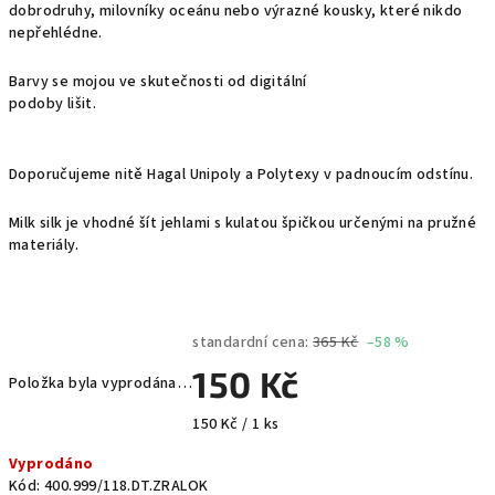
dobrodruhy, milovníky oceánu nebo výrazné kousky, které nikdo
nepřehlédne.
Barvy se mojou ve skutečnosti od digitální
podoby lišit.
Doporučujeme nitě Hagal Unipoly a Polytexy v padnoucím odstínu.
Milk silk je vhodné šít jehlami s kulatou špičkou určenými na pružné
materiály.
standardní cena:
365 Kč
–58 %
150 Kč
Položka byla vyprodána…
Měrná
150 Kč / 1 ks
cena:
Vyprodáno
Kód:
400.999/118.DT.ZRALOK