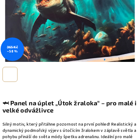
365 Kč
–58 %
🦈
Panel na úplet „Útok žraloka“ – pro malé i
velké odvážlivce
Silný motiv, který přitáhne pozornost na první pohled! Realistický a
dynamický podmořský výjev s útočícím žralokem v záplavě světla a
pohybu přináší do světa módy špetku adrenalinu. Ideální pro malé