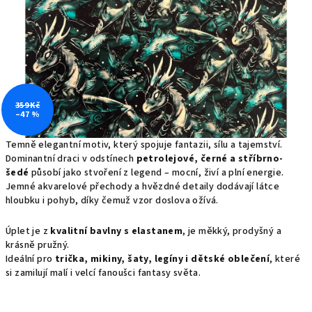
359 Kč
–47 %
Temně elegantní motiv, který spojuje fantazii, sílu a tajemství.
Dominantní draci v odstínech
petrolejové, černé a stříbrno-
šedé
působí jako stvoření z legend – mocní, živí a plní energie.
Jemné akvarelové přechody a hvězdné detaily dodávají látce
hloubku i pohyb, díky čemuž vzor doslova ožívá.
Úplet je z
kvalitní bavlny s elastanem
, je měkký, prodyšný a
krásně pružný.
Ideální pro
trička, mikiny, šaty, legíny i dětské oblečení
, které
si zamilují malí i velcí fanoušci fantasy světa.