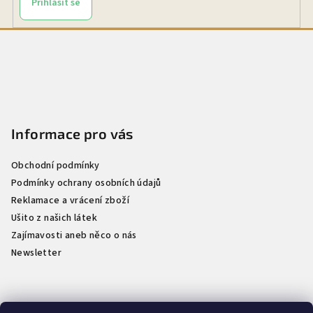
Přihlásit se
Z
á
p
a
t
Informace pro vás
í
Obchodní podmínky
Podmínky ochrany osobních údajů
Reklamace a vrácení zboží
Ušito z našich látek
Zajímavosti aneb něco o nás
Newsletter