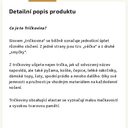
Detailní popis produktu
Co je to Tričkovina?
Slovem „tričkovina“ se běžně označuje jednolícní úplet
různého složení. Z jedné strany jsou tzv. „véčka“ a z druhé
„smyčky“.
Z tričkoviny ušijete nejen trička, jak už odvozený název
napovídá, ale také pyžama, košile, čepice, lehké nákrčníky,
dámské topy, šaty, spodní prádlo a mnoho dalšího. Díky své
jemnosti a pružnosti je vhodným materiálem na každodenní
nošení.
Tričkoviny obsahující elastan se vyznačují malou mačkavostí
a vysokou tvarovou pamětí.