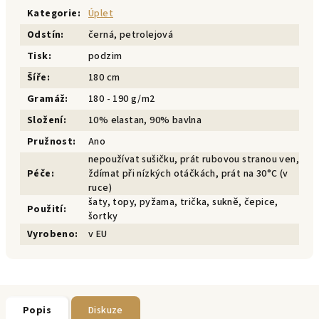
Kategorie
:
Úplet
Odstín
:
černá, petrolejová
Tisk
:
podzim
Šíře
:
180 cm
Gramáž
:
180 - 190 g/m2
Složení
:
10% elastan, 90% bavlna
Pružnost
:
Ano
nepoužívat sušičku, prát rubovou stranou ven,
Péče
:
ždímat při nízkých otáčkách, prát na 30°C (v
ruce)
šaty, topy, pyžama, trička, sukně, čepice,
Použití
:
šortky
Vyrobeno
:
v EU
Popis
Diskuze