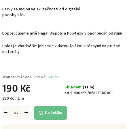
Barvy se mojou ve skutečnosti od digitální
podoby lišit.
Doporučujeme nitě Hagal Unipoly a Polytexy v padnoucím odstínu.
Úplet je vhodné šít jehlami s kulatou špičkou určenými na pružné
materiály.
standardní cena:
359 Kč
–47 %
190 Kč
Skladem
(11 m)
Kód:
400.999/668.DT.DRACI
Měrná
190 Kč / 1 m
cena:
−
+
Do košíku