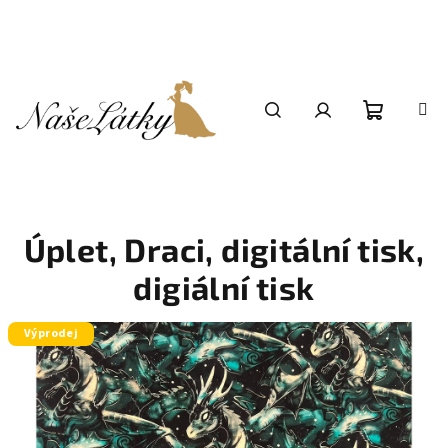
Přejít
na
obsah
Nákupní
Hledat
Přihlášení
košík
Úplet, Draci, digitální tisk,
digiální tisk
Výprodej