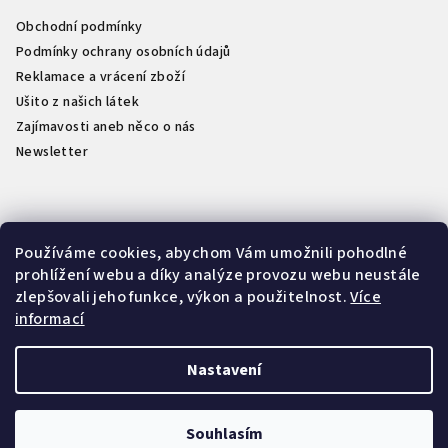
Obchodní podmínky
Podmínky ochrany osobních údajů
Reklamace a vrácení zboží
Ušito z našich látek
Zajímavosti aneb něco o nás
Newsletter
Kontakt
Používáme cookies, abychom Vám umožnili pohodlné
prohlížení webu a díky analýze provozu webu neustále
info
@
naselatky.cz
zlepšovali jeho funkce, výkon a použitelnost.
Více
733 712 333
informací
Nastavení
Copyright 2026
NašeLátky.cz
. Všechna práva vyhrazena.
Souhlasím