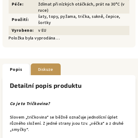
Péče
:
ždímat při nízkých otáčkách, prát na 30°C (v
ruce)
šaty, topy, pyžama, trička, sukně, čepice,
Použití
:
šortky
Vyrobeno
:
v EU
Položka byla vyprodána…
Popis
Diskuze
Detailní popis produktu
Co je to Tričkovina?
Slovem „tričkovina“ se běžně označuje jednolícní úplet
různého složení. Z jedné strany jsou tzv. „véčka“ a z druhé
„smyčky“.