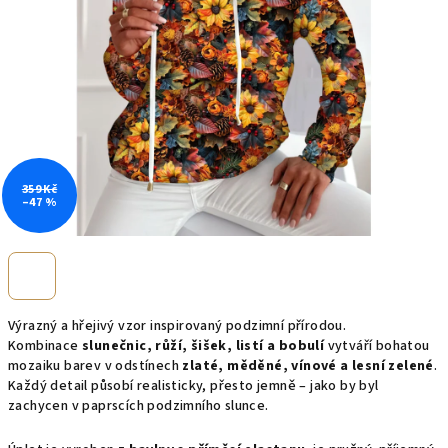
359 Kč
–47 %
Výrazný a hřejivý vzor inspirovaný podzimní přírodou.
Kombinace
slunečnic, růží, šišek, listí a bobulí
vytváří bohatou
mozaiku barev v odstínech
zlaté, měděné, vínové a lesní zelené
.
Každý detail působí realisticky, přesto jemně – jako by byl
zachycen v paprscích podzimního slunce.