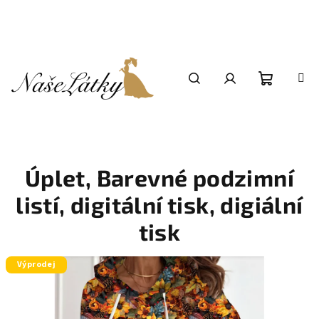
Přejít
na
obsah
Nákupní
Hledat
Přihlášení
košík
Úplet, Barevné podzimní
listí, digitální tisk, digiální
tisk
Výprodej