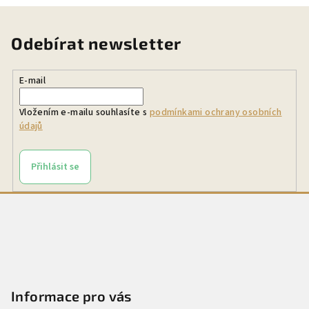
Odebírat newsletter
E-mail
Vložením e-mailu souhlasíte s
podmínkami ochrany osobních
údajů
Přihlásit se
Z
á
p
a
t
Informace pro vás
í