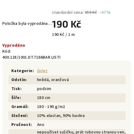
standardní cena:
359 Kč
–47 %
190 Kč
Položka byla vyprodána…
Měrná
190 Kč / 1 m
cena:
Vyprodáno
Kód:
400.128/1001.DT.7166BAR.LISTI
Kategorie
:
Úplet
Odstín
:
hnědá, oranžová
Tisk
:
podzim
Šíře
:
180 cm
Gramáž
:
180 - 190 g/m2
Složení
:
10% elastan, 90% bavlna
Pružnost
:
Ano
nepoužívat sušičku, prát rubovou stranou ven,