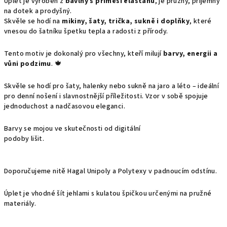
Úplet je vyroben z
bavlny s příměsí elastanu
, je pružný, příjemný
na dotek a prodyšný.
Skvěle se hodí na
mikiny, šaty, trička, sukně i doplňky
, které
vnesou do šatníku špetku tepla a radosti z přírody.
Tento motiv je dokonalý pro všechny, kteří milují
barvy, energii a
vůni podzimu
. 🍁
Skvěle se hodí pro šaty, halenky nebo sukně na jaro a léto – ideální
pro denní nošení i slavnostnější příležitosti. Vzor v sobě spojuje
jednoduchost a nadčasovou eleganci.
Barvy se mojou ve skutečnosti od digitální
podoby lišit.
Doporučujeme nitě Hagal Unipoly a Polytexy v padnoucím odstínu.
Úplet je vhodné šít jehlami s kulatou špičkou určenými na pružné
materiály.