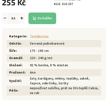
255 Kč
Kód:
316.337
Měrná
cena:
−
+
Do košíku
Kategorie
:
Teplákovina
Odstín
:
červená jednobarevná
Šíře
:
175 - 185 cm
Gramáž
:
220 - 240 g/m2
Složení
:
92 % bavlna, 8 % elastan
Pružnost
:
Ano
šaty, kardigany, mikiny, tepláky, sukně,
Využití
:
čepice, nákrčníky, šortky
nepoužívat sušičku, prát na 30 stupňů Celsia,
Péče
:
na rub