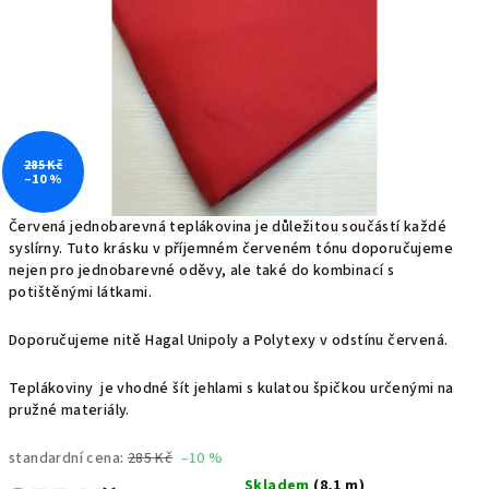
285 Kč
–10 %
Červená jednobarevná teplákovina je důležitou součástí každé
syslírny. Tuto krásku v příjemném červeném tónu doporučujeme
nejen pro jednobarevné oděvy, ale také do kombinací s
potištěnými látkami.
Doporučujeme nitě Hagal Unipoly a Polytexy v odstínu červená.
Teplákoviny je vhodné šít jehlami s kulatou špičkou určenými na
pružné materiály.
standardní cena:
285 Kč
–10 %
Skladem
(8,1 m)