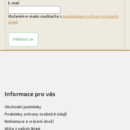
E-mail
Vložením e-mailu souhlasíte s
podmínkami ochrany osobních
údajů
Přihlásit se
Z
á
p
a
t
Informace pro vás
í
Obchodní podmínky
Podmínky ochrany osobních údajů
Reklamace a vrácení zboží
Ušito z našich látek