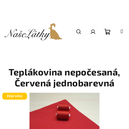
Přejít
na
obsah
Nákupní
Hledat
Přihlášení
košík
Teplákovina nepočesaná,
Červená jednobarevná
Výprodej