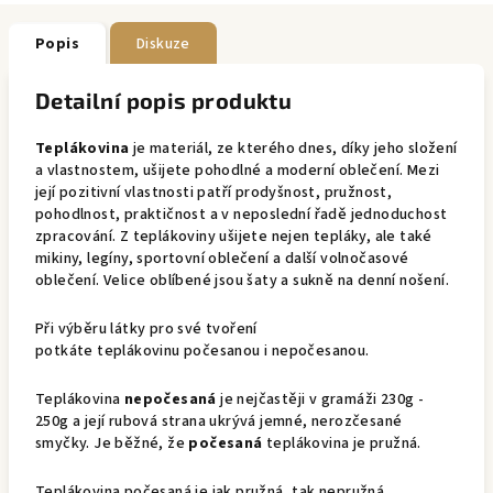
Popis
Diskuze
Detailní popis produktu
Teplákovina
je materiál, ze kterého dnes, díky jeho složení
a vlastnostem, ušijete pohodlné a moderní oblečení. Mezi
její pozitivní vlastnosti patří prodyšnost, pružnost,
pohodlnost, praktičnost a v neposlední řadě jednoduchost
zpracování. Z teplákoviny ušijete nejen tepláky, ale také
mikiny, legíny, sportovní oblečení a další volnočasové
oblečení. Velice oblíbené jsou šaty a sukně na denní nošení.
Při výběru látky pro své tvoření
potkáte teplákovinu počesanou i nepočesanou.
Teplákovina
nepočesaná
je nejčastěji v gramáži 230g -
250g a její rubová strana ukrývá jemné, nerozčesané
smyčky. Je běžné, že
počesaná
teplákovina je pružná.
Teplákovina počesaná je jak pružná, tak nepružná.