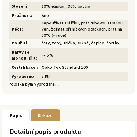
Složení
:
10% elastan, 90% bavlna
Pružnost
:
Ano
nepoužívat sušičku, prát rubovou stranou
Péče
:
ven, ždímat při nízkých otáčkách, prát na
30°C (v ruce)
Použití
:
šaty, topy, trička, sukně, čepice, šortky
Barvy se
+- 5%
mohou lišit
:
Certifikace:
:
Oeko-Tex Standard 100
Vyroberno
:
v EU
Položka byla vyprodána…
Popis
Diskuze
Detailní popis produktu