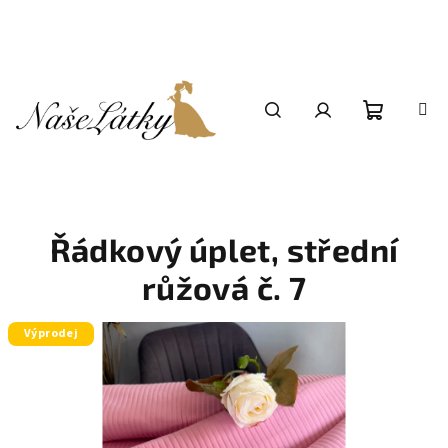
Přejít
na
obsah
Nákupní
Hledat
Přihlášení
košík
Řádkový úplet, střední
růžová č. 7
Výprodej