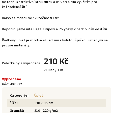
materiál s atraktivní strukturou a univerzálním využitím pro
každodenní šití.
Barvy se mohou ve skutečnosti lišit.
Doporučujeme nitě Hagal Unipoly a Polytexy v padnoucím odstínu.
Řádkový úplet je vhodné šít jehlami s kulatou špičkou určenými na
pružné materiály.
210 Kč
Položka byla vyprodána…
Měrná
210 Kč / 1 m
cena:
Vyprodáno
Kód:
402.332
Kategorie
:
Úplet
Šíře
:
130 -135 cm
Gramáž
:
210 - 220 g/m2