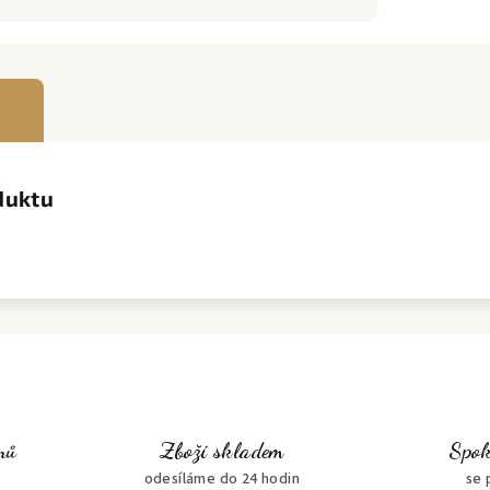
duktu
nů
Zboží skladem
Spok
odesíláme do 24 hodin
se 