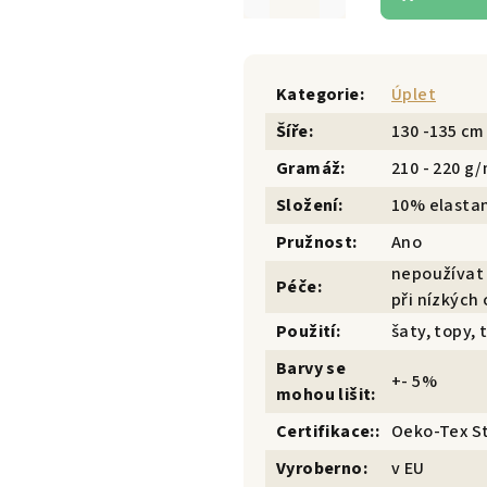
Kategorie
:
Úplet
Šíře
:
130 -135 cm
Gramáž
:
210 - 220 g
Složení
:
10% elasta
Pružnost
:
Ano
nepoužívat 
Péče
:
při nízkých 
Použití
:
šaty, topy, 
Barvy se
+- 5%
mohou lišit
:
Certifikace:
:
Oeko-Tex S
Vyroberno
:
v EU