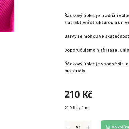
Řádkový úplet je tradiční vol
s atraktivní strukturou a univ
Barvy se mohou ve skutečnosti 
Doporučujeme nitě Hagal Unip
Řádkový úplet je vhodné šít j
materiály.
210 Kč
Měrná
210 Kč / 1 m
cena:
−
+
Do košíku