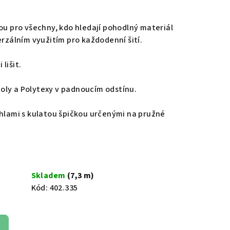
bou pro všechny, kdo hledají pohodlný materiál
erzálním využitím pro každodenní šití.
lišit.
oly a Polytexy v padnoucím odstínu.
ehlami s kulatou špičkou určenými na pružné
Skladem
(7,3 m)
Kód:
402.335