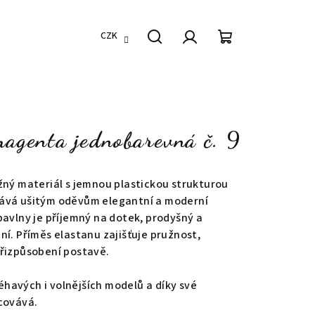
CZK
Hledat
Přihlášení
Nákupní
košík
magenta jednobarevná č. 9
žný materiál s jemnou plastickou strukturou
ává ušitým oděvům elegantní a moderní
bavlny je příjemný na dotek, prodyšný a
ní. Příměs elastanu zajišťuje pružnost,
přizpůsobení postavě.
léhavých i volnějších modelů a díky své
covává.