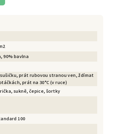
/m2
n, 90% bavlna
sušičku, prát rubovou stranou ven, ždímat
otáčkách, prát na 30°C (v ruce)
trička, sukně, čepice, šortky
tandard 100