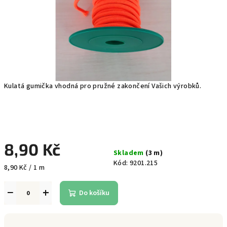
Kulatá gumička vhodná pro pružné zakončení Vašich výrobků.
8,90 Kč
Skladem
(3 m)
Kód:
9201.215
Měrná
8,90 Kč / 1 m
cena:
−
+
Do košíku