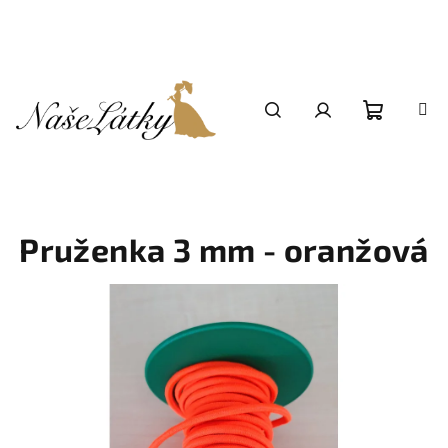
Přejít
na
obsah
Nákupní
Hledat
Přihlášení
košík
Pruženka 3 mm - oranžová