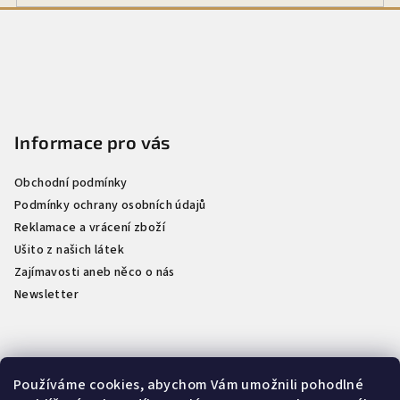
Z
á
p
a
t
Informace pro vás
í
Obchodní podmínky
Podmínky ochrany osobních údajů
Reklamace a vrácení zboží
Ušito z našich látek
Zajímavosti aneb něco o nás
Newsletter
Kontakt
Používáme cookies, abychom Vám umožnili pohodlné