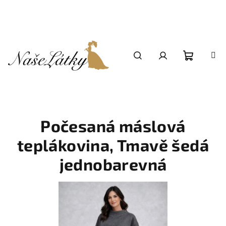
Přejít
na
obsah
Nákupní
Hledat
Přihlášení
košík
Počesaná máslová
teplákovina, Tmavě šedá
jednobarevná