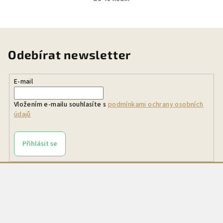
Odebírat newsletter
E-mail
Vložením e-mailu souhlasíte s
podmínkami ochrany osobních
údajů
Přihlásit se
Z
á
p
a