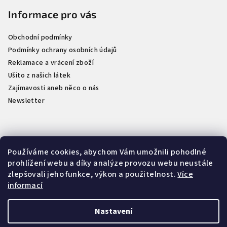
t
Informace pro vás
í
Obchodní podmínky
Podmínky ochrany osobních údajů
Reklamace a vrácení zboží
Ušito z našich látek
Zajímavosti aneb něco o nás
Newsletter
Kontakt
Používáme cookies, abychom Vám umožnili pohodlné
prohlížení webu a díky analýze provozu webu neustále
info
@
naselatky.cz
zlepšovali jeho funkce, výkon a použitelnost.
Více
733 712 333
informací
Nastavení