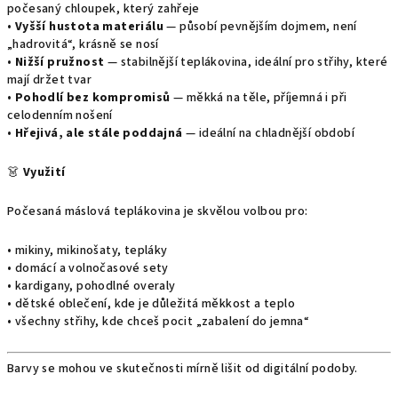
počesaný chloupek, který zahřeje
•
Vyšší hustota materiálu
— působí pevnějším dojmem, není
„hadrovitá“, krásně se nosí
•
Nižší pružnost
— stabilnější teplákovina, ideální pro střihy, které
mají držet tvar
•
Pohodlí bez kompromisů
— měkká na těle, příjemná i při
celodenním nošení
•
Hřejivá, ale stále poddajná
— ideální na chladnější období
👗
Využití
Počesaná máslová teplákovina je skvělou volbou pro:
• mikiny, mikinošaty, tepláky
• domácí a volnočasové sety
• kardigany, pohodlné overaly
• dětské oblečení, kde je důležitá měkkost a teplo
• všechny střihy, kde chceš pocit „zabalení do jemna“
Barvy se mohou ve skutečnosti mírně lišit od digitální podoby.