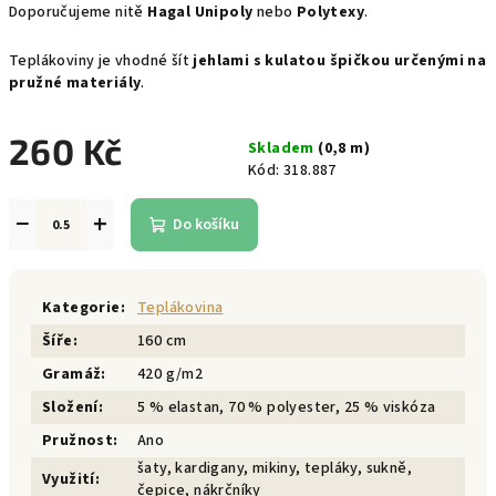
Doporučujeme nitě
Hagal Unipoly
nebo
Polytexy
.
Teplákoviny je vhodné šít
jehlami s kulatou špičkou určenými na
pružné materiály
.
260 Kč
Skladem
(0,8 m)
Kód:
318.887
Měrná
cena:
−
+
Do košíku
Kategorie
:
Teplákovina
Šíře
:
160 cm
Gramáž
:
420 g/m2
Složení
:
5 % elastan, 70 % polyester, 25 % viskóza
Pružnost
:
Ano
šaty, kardigany, mikiny, tepláky, sukně,
Využití
:
čepice, nákrčníky