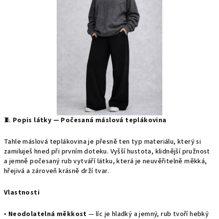
🧵
Popis látky — Počesaná máslová teplákovina
Tahle máslová teplákovina je přesně ten typ materiálu, který si
zamiluješ hned při prvním doteku. Vyšší hustota, klidnější pružnost
a jemně počesaný rub vytváří látku, která je neuvěřitelně měkká,
hřejivá a zároveň krásně drží tvar.
Vlastnosti
•
Neodolatelná měkkost
— líc je hladký a jemný, rub tvoří hebký