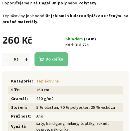
Doporučujeme nitě
Hagal Unipoly
nebo
Polytexy
.
Teplákoviny je vhodné šít
jehlami s kulatou špičkou určenými na
pružné materiály
.
260 Kč
Skladem
(14 m)
Kód:
318.724
Měrná
cena:
−
+
Do košíku
Kategorie
:
Teplákovina
Šíře
:
160 cm
Gramáž
:
420 g/m2
Složení
:
5 % elastan, 70 % polyester, 25 % viskóza
Pružnost
:
Ano
šaty, kardigany, mikiny, tepláky, sukně,
Využití
:
čepice, nákrčníky