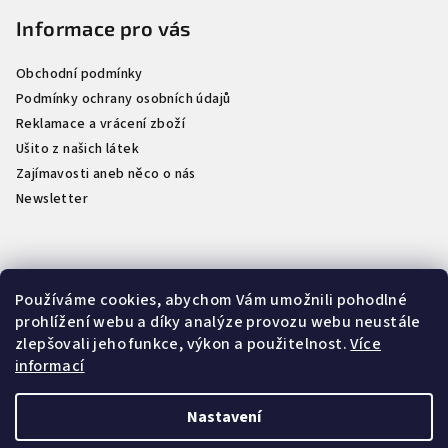
t
Informace pro vás
í
Obchodní podmínky
Podmínky ochrany osobních údajů
Reklamace a vrácení zboží
Ušito z našich látek
Zajímavosti aneb něco o nás
Newsletter
Kontakt
Používáme cookies, abychom Vám umožnili pohodlné
prohlížení webu a díky analýze provozu webu neustále
info
@
naselatky.cz
zlepšovali jeho funkce, výkon a použitelnost.
Více
733 712 333
informací
Nastavení