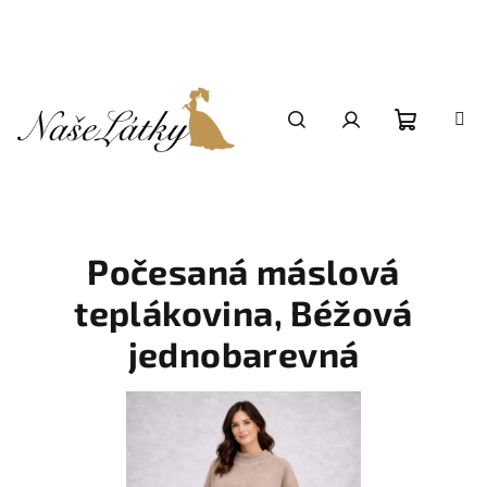
Přejít
na
obsah
Nákupní
Hledat
Přihlášení
košík
Počesaná máslová
teplákovina, Béžová
jednobarevná