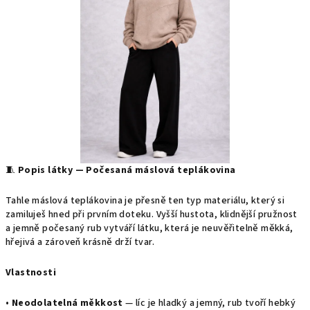
🧵
Popis látky — Počesaná máslová teplákovina
Tahle máslová teplákovina je přesně ten typ materiálu, který si
zamiluješ hned při prvním doteku. Vyšší hustota, klidnější pružnost
a jemně počesaný rub vytváří látku, která je neuvěřitelně měkká,
hřejivá a zároveň krásně drží tvar.
Vlastnosti
•
Neodolatelná měkkost
— líc je hladký a jemný, rub tvoří hebký