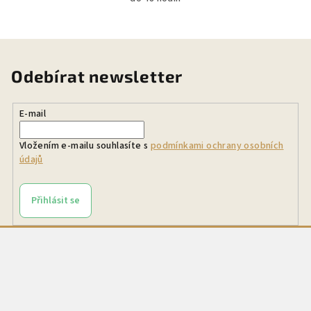
Odebírat newsletter
E-mail
Vložením e-mailu souhlasíte s
podmínkami ochrany osobních
údajů
Přihlásit se
Z
á
p
a