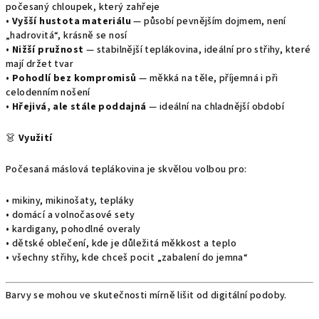
počesaný chloupek, který zahřeje
•
Vyšší hustota materiálu
— působí pevnějším dojmem, není
„hadrovitá“, krásně se nosí
•
Nižší pružnost
— stabilnější teplákovina, ideální pro střihy, které
mají držet tvar
•
Pohodlí bez kompromisů
— měkká na těle, příjemná i při
celodenním nošení
•
Hřejivá, ale stále poddajná
— ideální na chladnější období
👗
Využití
Počesaná máslová teplákovina je skvělou volbou pro:
• mikiny, mikinošaty, tepláky
• domácí a volnočasové sety
• kardigany, pohodlné overaly
• dětské oblečení, kde je důležitá měkkost a teplo
• všechny střihy, kde chceš pocit „zabalení do jemna“
Barvy se mohou ve skutečnosti mírně lišit od digitální podoby.