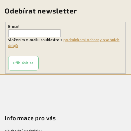
Odebírat newsletter
E-mail
Vložením e-mailu souhlasíte s
podmínkami ochrany osobních
údajů
Přihlásit se
Z
á
p
a
t
Informace pro vás
í