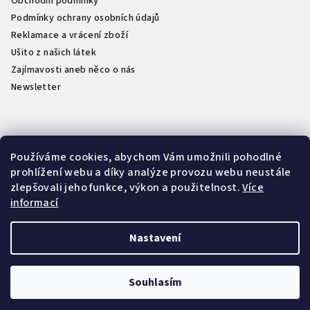
Obchodní podmínky
Podmínky ochrany osobních údajů
Reklamace a vrácení zboží
Ušito z našich látek
Zajímavosti aneb něco o nás
Newsletter
Kontakt
Používáme cookies, abychom Vám umožnili pohodlné
prohlížení webu a díky analýze provozu webu neustále
info
@
naselatky.cz
zlepšovali jeho funkce, výkon a použitelnost.
Více
733 712 333
informací
Nastavení
Copyright 2026
NašeLátky.cz
. Všechna práva vyhrazena.
Souhlasím
Vytvořil Shoptet