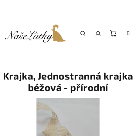
Přejít
na
obsah
Nákupní
Hledat
Přihlášení
košík
Krajka, Jednostranná krajka
béžová - přírodní