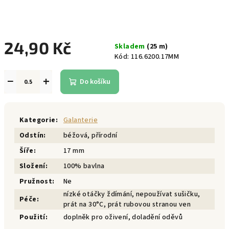
24,90 Kč
Skladem
(25 m)
Kód:
116.6200.17MM
Měrná
cena:
−
+
Do košíku
Kategorie
:
Galanterie
Odstín
:
béžová, přírodní
Šíře
:
17 mm
Složení
:
100% bavlna
Pružnost
:
Ne
nízké otáčky ždímání, nepoužívat sušičku,
Péče
:
prát na 30°C, prát rubovou stranou ven
Použití
:
doplněk pro oživení, doladění oděvů