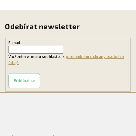
Odebírat newsletter
E-mail
Vložením e-mailu souhlasíte s
podmínkami ochrany osobních
údajů
Přihlásit se
Z
á
p
a
t