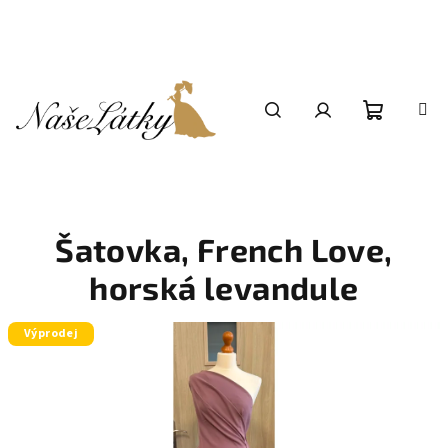
Přejít
na
obsah
Nákupní
Hledat
Přihlášení
košík
Šatovka, French Love,
horská levandule
Výprodej