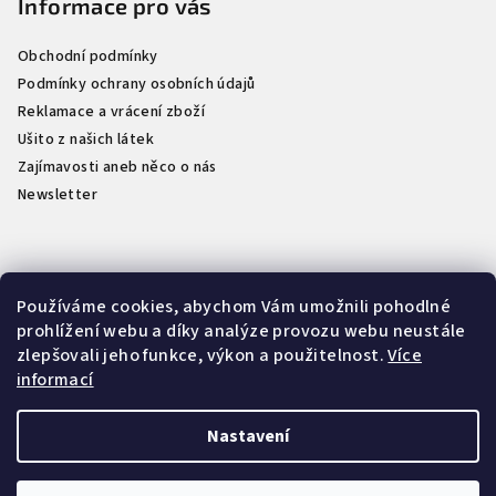
Informace pro vás
í
Obchodní podmínky
Podmínky ochrany osobních údajů
Reklamace a vrácení zboží
Ušito z našich látek
Zajímavosti aneb něco o nás
Newsletter
Kontakt
Používáme cookies, abychom Vám umožnili pohodlné
prohlížení webu a díky analýze provozu webu neustále
info
@
naselatky.cz
zlepšovali jeho funkce, výkon a použitelnost.
Více
733 712 333
informací
Nastavení
Copyright 2026
NašeLátky.cz
. Všechna práva vyhrazena.