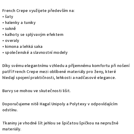
French Crepe využijete především na:
• šaty
• halenky a tuniky
• sukně
• kalhoty se splývavým efektem
• overaly
• kimona a lehká saka
• společenské a slavnostní modely
Díky svému elegantnímu vzhledu a příjemnému komfortu při nošení
patří French Crepe mezi oblíbené materiály pro ženy, které
hledají spojení praktičnosti, lehkosti a nadčasové elegance.
Barvy se mohou ve skutečnosti lišit.
Doporučujeme nitě Hagal Unipoly a Polytexy v odpovídajícím
odstínu.
Tkaniny je vhodné šít jehlou se špičatou špičkou na nepružné
materiály.