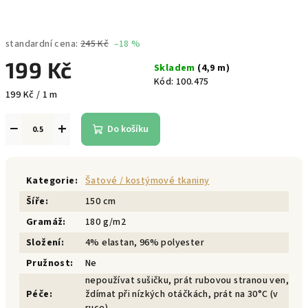
standardní cena:
245 Kč
–18 %
199 Kč
Skladem
(4,9 m)
Kód:
100.475
Měrná
199 Kč / 1 m
cena:
−
+
Do košíku
Kategorie
:
Šatové / kostýmové tkaniny
Šíře
:
150 cm
Gramáž
:
180 g/m2
Složení
:
4% elastan, 96% polyester
Pružnost
:
Ne
nepoužívat sušičku, prát rubovou stranou ven,
Péče
:
ždímat při nízkých otáčkách, prát na 30°C (v