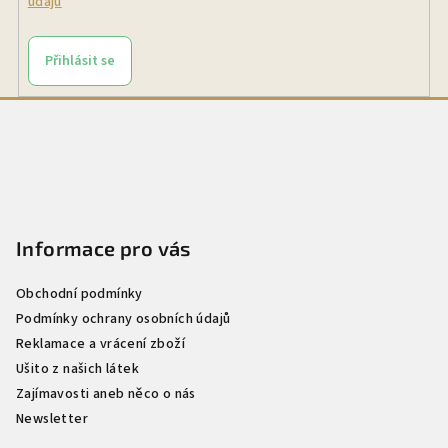
údajů
Přihlásit se
Z
á
p
a
t
Informace pro vás
í
Obchodní podmínky
Podmínky ochrany osobních údajů
Reklamace a vrácení zboží
Ušito z našich látek
Zajímavosti aneb něco o nás
Newsletter