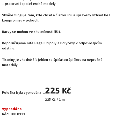
– pracovní i společenské modely
Skvěle funguje tam, kde chcete čistou linii a upravený vzhled bez
kompromisu v pohodlí.
Barvy se mohou ve skutečnosti lišit.
Doporučujeme nitě Hagal Unipoly a Polytexy v odpovídajícím
odstínu.
Tkaniny je vhodné šít jehlou se špičatou špičkou na nepružné
materiály.
225 Kč
Položka byla vyprodána…
Měrná
225 Kč / 1 m
cena:
Vyprodáno
Kód:
100.0999