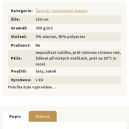
Kategorie
:
Šatové / kostýmové tkaniny
Šíře
:
150 cm
Gramáž
:
200 g/m2
Složení
:
5% elastan, 95% polyester
Pružnost
:
Ne
nepoužívat sušičku, prát rubovou stranou ven,
Péče
:
ždímat při nízkých otáčkách, prát na 30°C (v
ruce)
Použití
:
šaty, sukně
Vyrobeno
:
v EU
Položka byla vyprodána…
Popis
Diskuze