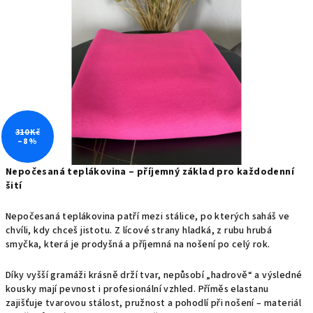
310 Kč
–8 %
Nepočesaná teplákovina – příjemný základ pro každodenní
šití
Nepočesaná teplákovina patří mezi stálice, po kterých saháš ve
chvíli, kdy chceš jistotu. Z lícové strany hladká, z rubu hrubá
smyčka, která je prodyšná a příjemná na nošení po celý rok.
Díky vyšší gramáži krásně drží tvar, nepůsobí „hadrově“ a výsledné
kousky mají pevnost i profesionální vzhled. Příměs elastanu
zajišťuje tvarovou stálost, pružnost a pohodlí při nošení – materiál