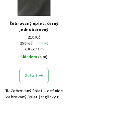
Žebrovaný úplet, černý
jednobarevný
210 Kč
250 Kč
(–16 %)
Měrná
210 Kč / 1 m
cena:
Skladem
(4 m)
Detail
🧵 Žebrovaný úplet – definice
Žebrovaný úplet (anglicky rib
knit) je pružný textilní
materiál s výraznou svislou
strukturou, která vzniká
střídáním lícních a rubových
ok na...