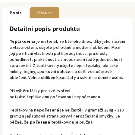
Popis
Diskuze
Detailní popis produktu
Teplákovina
je materiál, ze kterého dnes, díky jeho složení
a vlastnostem, ušijete pohodlné a moderní oblečení. Mezi
její pozitivní vlastnosti patří prodyšnost, pružnost,
pohodlnost, praktičnost a v neposlední řadě jednoduchost
zpracování. Z teplákoviny ušijete nejen tepláky, ale také
mikiny, legíny, sportovní oblečení a další volnočasové
oblečení. Velice oblíbené jsou šaty a sukně na denní nošení.
Při výběru látky pro své tvoření
potkáte teplákovinu počesanou i nepočesanou.
Teplákovina
nepočesaná
je nejčastěji v gramáži 230g - 310
gr/m2 a její rubová strana ukrývá nerozčesané smyčky. Je
běžné, že
počesaná
teplákovina je pružná.