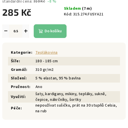
standardní cena:
310 Kč
–8 %
Skladem
(7 m)
285 Kč
Kód:
315.274.FUSYA21
Měrná
cena:
−
+
Do košíku
Kategorie
:
Teplákovina
Šíře
:
180 - 185 cm
Gramáž
:
310 gr/m2
Složení
:
5 % elastan, 95 % bavlna
Pružnost
:
Ano
šaty, kardigany, mikiny, tepláky, sukně,
Využití
:
čepice, nákrčníky, šortky
nepoužívat sušičku, prát na 30 stupňů Celsia,
Péče
:
na rub