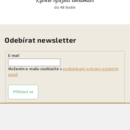
Rychlé vyřízení reklamací
do 48 hodin
Odebírat newsletter
E-mail
Vložením e-mailu souhlasíte s
podmínkami ochrany osobních
údajů
Přihlásit se
Z
á
p