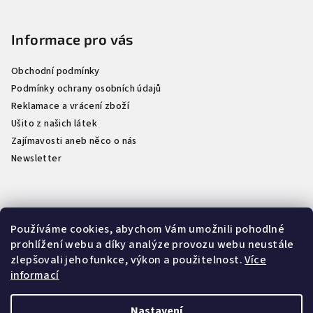
a
t
Informace pro vás
í
Obchodní podmínky
Podmínky ochrany osobních údajů
Reklamace a vrácení zboží
Ušito z našich látek
Zajímavosti aneb něco o nás
Newsletter
Kontakt
Používáme cookies, abychom Vám umožnili pohodlné
prohlížení webu a díky analýze provozu webu neustále
info
@
naselatky.cz
zlepšovali jeho funkce, výkon a použitelnost.
Více
733 712 333
informací
Nastavení