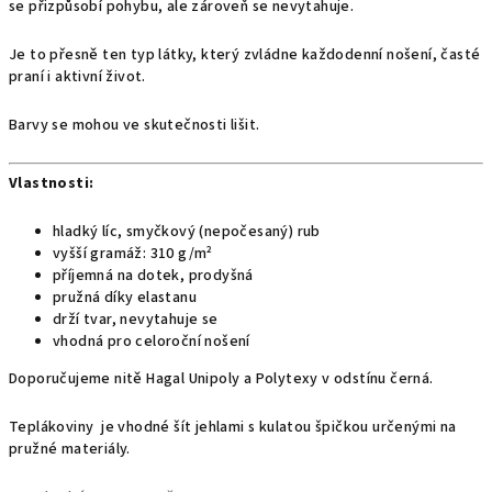
se přizpůsobí pohybu, ale zároveň se nevytahuje.
Je to přesně ten typ látky, který zvládne každodenní nošení, časté
praní i aktivní život.
Barvy se mohou ve skutečnosti lišit.
Vlastnosti:
hladký líc, smyčkový (nepočesaný) rub
vyšší gramáž: 310 g/m²
příjemná na dotek, prodyšná
pružná díky elastanu
drží tvar, nevytahuje se
vhodná pro celoroční nošení
Doporučujeme nitě Hagal Unipoly a Polytexy v odstínu černá.
Teplákoviny je vhodné šít jehlami s kulatou špičkou určenými na
pružné materiály.