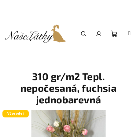
Přejít
na
obsah
Nákupní
Hledat
Přihlášení
košík
310 gr/m2 Tepl.
nepočesaná, fuchsia
jednobarevná
Výprodej