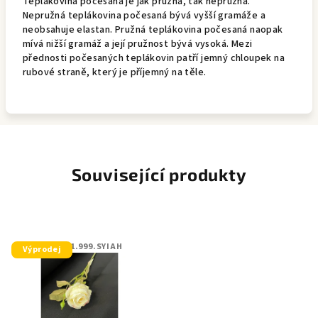
Teplákovina počesaná je jak pružná, tak nepružná.
Nepružná teplákovina počesaná bývá vyšší gramáže a
neobsahuje elastan. Pružná teplákovina počesaná naopak
mívá nižší gramáž a její pružnost bývá vysoká. Mezi
přednosti počesaných teplákovin patří jemný chloupek na
rubové straně, který je příjemný na těle.
Související produkty
KÓD:
401.999.SYIAH
Výprodej