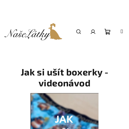
Přejít
na
obsah
Nákupní
Hledat
Přihlášení
košík
Jak si ušít boxerky -
videonávod