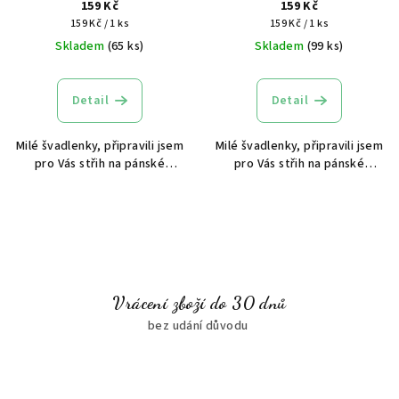
našívací gumou
našívací gumou
159 Kč
159 Kč
Měrná
Měrná
159 Kč / 1 ks
159 Kč / 1 ks
cena:
cena:
Skladem
(65 ks)
Skladem
(99 ks)
Detail
Detail
Milé švadlenky, připravili jsem
Milé švadlenky, připravili jsem
pro Vás střih na pánské
pro Vás střih na pánské
boxerky s našívací gumou.
boxerky s našívací gumou.
Střih OBSAHUJE přídavky na
Střih OBSAHUJE přídavky na
švy. Střih je v elektronické
švy. Střih je v elektronické
verzi.
verzi.
Vrácení zboží do 30 dnů
bez udání důvodu