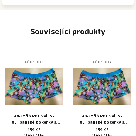
Související produkty
KÓD:
1016
KÓD:
1017
A4-Střih PDF vel. S-
A0-Střih PDF vel. S-
XL_pánské boxerky s
XL_pánské boxerky s
našívací gumou
našívací gumou
159 Kč
159 Kč
Měrná
Měrná
159 Kč / 1 ks
159 Kč / 1 ks