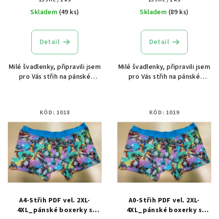
cena:
cena:
Skladem
(49 ks)
Skladem
(89 ks)
Detail
Detail
Milé švadlenky, připravili jsem
Milé švadlenky, připravili jsem
pro Vás střih na pánské
pro Vás střih na pánské
boxerky s našívací gumou.
boxerky s našívací gumou.
Střih OBSAHUJE přídavky na
Střih OBSAHUJE přídavky na
švy. Střih je v elektronické
švy. Střih je v elektronické
KÓD:
1018
KÓD:
1019
verzi.
verzi.
A4-Střih PDF vel. 2XL-
A0-Střih PDF vel. 2XL-
4XL_pánské boxerky s
4XL_pánské boxerky s