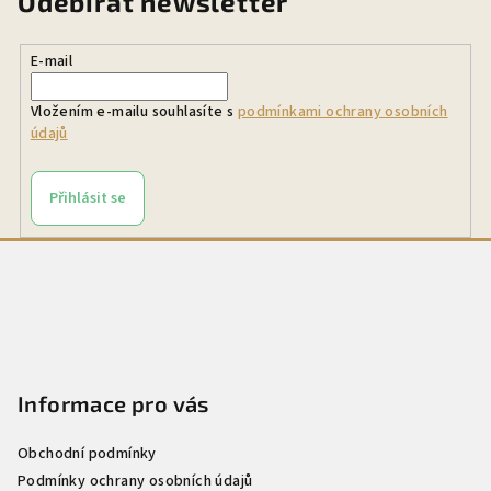
Odebírat newsletter
E-mail
Vložením e-mailu souhlasíte s
podmínkami ochrany osobních
údajů
Přihlásit se
Z
á
p
a
t
Informace pro vás
í
Obchodní podmínky
Podmínky ochrany osobních údajů