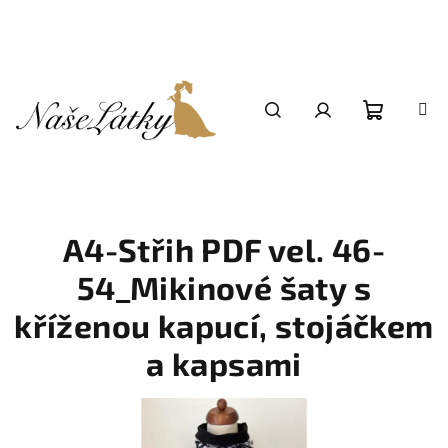
Přejít
na
obsah
Nákupní
Hledat
Přihlášení
košík
A4-Střih PDF vel. 46-
54_Mikinové šaty s
kříženou kapucí, stojáčkem
a kapsami