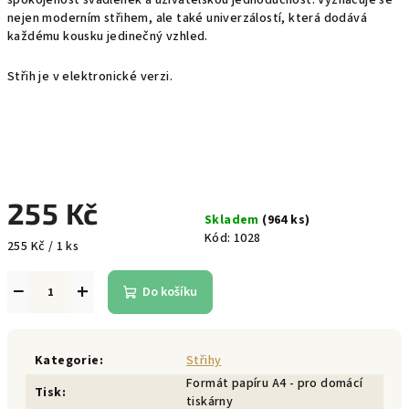
spokojenost švadlenek a uživatelskou jednoduchost. Vyznačuje se
nejen moderním střihem, ale také univerzálostí, která dodává
každému kousku jedinečný vzhled.
Střih je v elektronické verzi.
255 Kč
Skladem
(964 ks)
Kód:
1028
Měrná
255 Kč / 1 ks
cena:
−
+
Do košíku
Kategorie
:
Střihy
Formát papíru A4 - pro domácí
Tisk
:
tiskárny