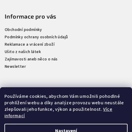
a
t
Informace pro vás
í
Obchodní podmínky
Podmínky ochrany osobních údajů
Reklamace a vrácení zboží
Ušito z našich látek
Zajímavosti aneb něco o nás
Newsletter
Kontakt
Používáme cookies, abychom Vám umožnili pohodlné
prohlížení webu a díky analýze provozu webu neustále
info
@
naselatky.cz
zlepšovali jeho funkce, výkon a použitelnost.
Více
733 712 333
informací
Nastavení