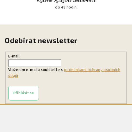
do 48 hodin
Odebírat newsletter
E-mail
Vložením e-mailu souhlasíte s
podmínkami ochrany osobních
údajů
Přihlásit se
Z
á
p