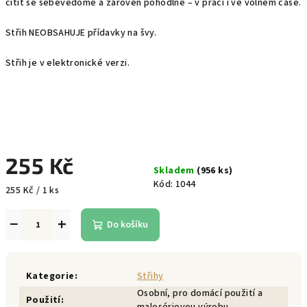
cítit se sebevědomě a zároveň pohodlně – v práci i ve volném čase.
Střih NEOBSAHUJE přídavky na švy.
Střih je v elektronické verzi.
255 Kč
Skladem
(956 ks)
Kód:
1044
Měrná
255 Kč / 1 ks
cena:
−
+
Do košíku
Kategorie
:
Střihy
Osobní, pro domácí použití a
Použití
: