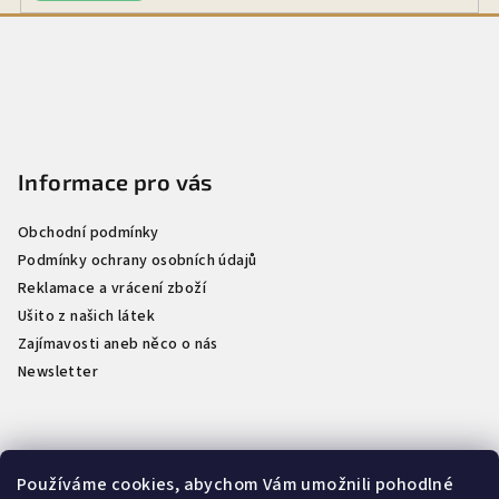
Z
á
p
a
t
Informace pro vás
í
Obchodní podmínky
Podmínky ochrany osobních údajů
Reklamace a vrácení zboží
Ušito z našich látek
Zajímavosti aneb něco o nás
Newsletter
Kontakt
Používáme cookies, abychom Vám umožnili pohodlné