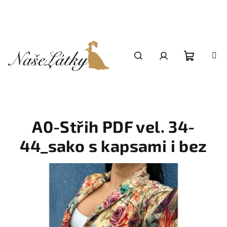
Přejít
na
obsah
Nákupní
Hledat
Přihlášení
košík
A0-Střih PDF vel. 34-
44_sako s kapsami i bez