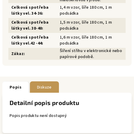
malosériovou výrobu.
Celková spotřeba
1,4 m vzor, šíře 180 cm, 1 m
látky vel. 34-36
:
podsádka
Celková spotřeba
1,5 m vzor, šíře 180 cm, 1 m
látky vel. 38-40
:
podsádka
Celková spotřeba
1,6 m vzor, šíře 180 cm, 1 m
látky vel.42 -44
:
podsádka
Šíření střihu v elektronické nebo
Zákaz
:
papírové podobě.
Popis
Diskuze
Detailní popis produktu
Popis produktu není dostupný