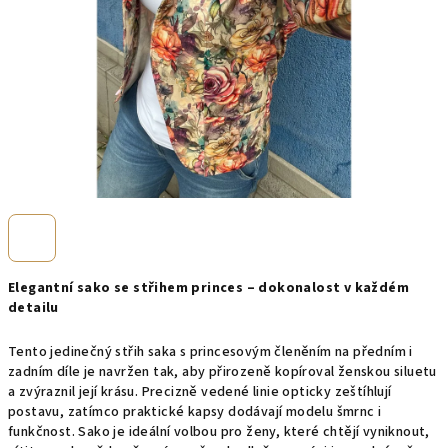
Elegantní sako se střihem princes – dokonalost v každém
detailu
Tento jedinečný střih saka s princesovým členěním na předním i
zadním díle je navržen tak, aby přirozeně kopíroval ženskou siluetu
a zvýraznil její krásu. Precizně vedené linie opticky zeštíhlují
postavu, zatímco praktické kapsy dodávají modelu šmrnc i
funkčnost. Sako je ideální volbou pro ženy, které chtějí vyniknout,