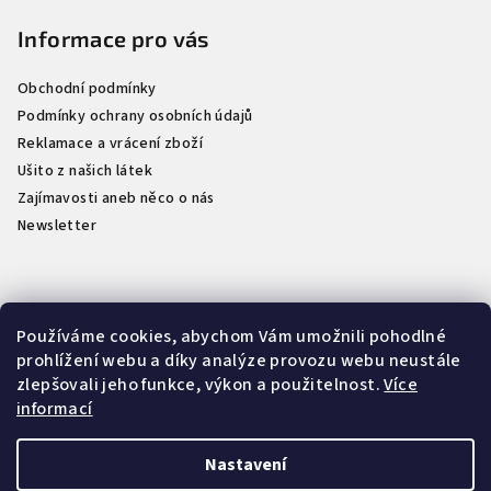
t
Informace pro vás
í
Obchodní podmínky
Podmínky ochrany osobních údajů
Reklamace a vrácení zboží
Ušito z našich látek
Zajímavosti aneb něco o nás
Newsletter
Kontakt
Používáme cookies, abychom Vám umožnili pohodlné
prohlížení webu a díky analýze provozu webu neustále
info
@
naselatky.cz
zlepšovali jeho funkce, výkon a použitelnost.
Více
733 712 333
informací
Nastavení