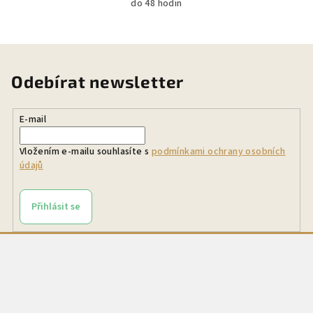
do 48 hodin
Odebírat newsletter
E-mail
Vložením e-mailu souhlasíte s
podmínkami ochrany osobních
údajů
Přihlásit se
Z
á
p
a