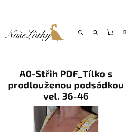
Přejít
na
obsah
Nákupní
Hledat
Přihlášení
košík
A0-Střih PDF_Tílko s
prodlouženou podsádkou
vel. 36-46