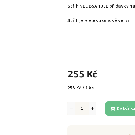
Střih NEOBSAHUJE přídavky na
Střih je v elektronické verzi.
255 Kč
Měrná
255 Kč / 1 ks
cena:
−
+
Do košíku