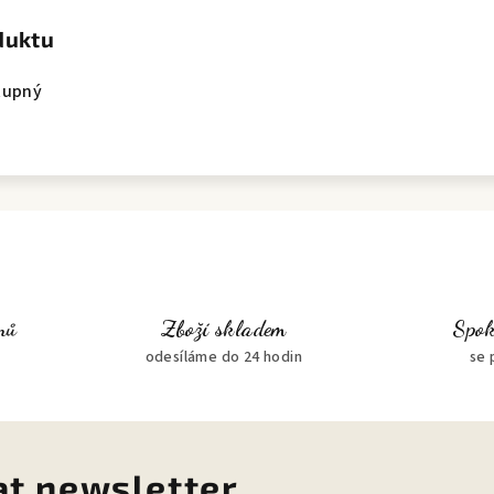
duktu
tupný
nů
Zboží skladem
Spok
odesíláme do 24 hodin
se 
at newsletter