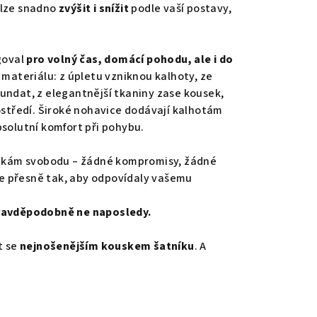
 lze snadno
zvýšit i snížit
podle vaší postavy,
ngoval
pro volný čas, domácí pohodu, ale i do
ě materiálu: z úpletu vzniknou kalhoty, ze
undat, z elegantnější tkaniny zase kousek,
rostředí. Široké nohavice dodávají kalhotám
bsolutní komfort při pohybu.
lenkám svobodu – žádné kompromisy, žádné
 je přesně tak, aby odpovídaly vašemu
pravděpodobně ne naposledy.
t se
nejnošenějším kouskem šatníku
. A