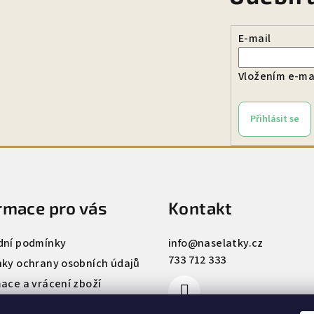
E-mail
Vložením e-mai
Přihlásit se
rmace pro vás
Kontakt
ní podmínky
info
@
naselatky.cz
733 712 333
ky ochrany osobních údajů
ace a vrácení zboží
 našich látek