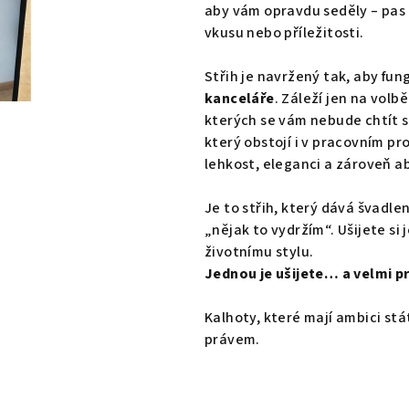
aby vám opravdu seděly – pas
vkusu nebo příležitosti.
Střih je navržený tak, aby fu
kanceláře
. Záleží jen na volb
kterých se vám nebude chtít s
který obstojí i v pracovním p
lehkost, eleganci a zároveň a
Je to střih, který dává švad
„nějak to vydržím“. Ušijete si
životnímu stylu.
Jednou je ušijete… a velmi 
Kalhoty, které mají ambici stá
právem.