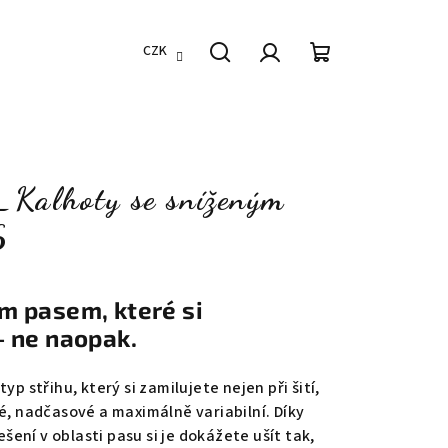
CZK
Hledat
Přihlášení
Nákupní
košík
alhoty se sníženým
6
m pasem, které si
– ne naopak.
yp střihu, který si zamilujete nejen při šití,
é, nadčasové a maximálně variabilní. Díky
ení v oblasti pasu si je dokážete ušít tak,