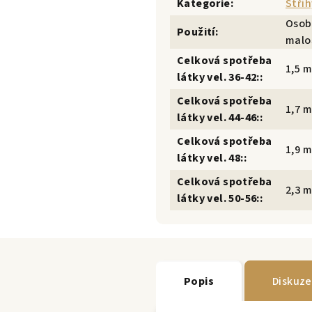
Kategorie
:
Střih
Osobn
Použití
:
malos
Celková spotřeba
1,5 m
látky vel. 36-42:
:
Celková spotřeba
1,7 m
látky vel. 44-46:
:
Celková spotřeba
1,9 m
látky vel. 48:
:
Celková spotřeba
2,3 m
látky vel. 50-56:
:
Popis
Diskuze