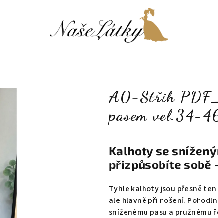
A0-Střih PDF_K
pasem vel.34-4
Kalhoty se snížený
přizpůsobíte sobě 
Tyhle kalhoty jsou přesně ten t
ale hlavně při nošení. Pohodln
sníženému pasu a pružnému řeš